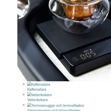
Kafferostare
Vattenkokare
Termosmuggar och termosflaskor