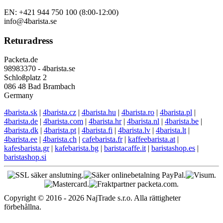
EN: +421 944 750 100 (8:00-12:00)
info@4barista.se
Returadress
Packeta.de
98983370 - 4barista.se
Schloßplatz 2
086 48 Bad Brambach
Germany
4barista.sk
|
4barista.cz
|
4barista.hu
|
4barista.ro
|
4barista.pl
|
4barista.de
|
4barista.com
|
4barista.hr
|
4barista.nl
|
4barista.be
|
4barista.dk
|
4barista.pt
|
4barista.fi
|
4barista.lv
|
4barista.lt
|
4barista.ee
|
4barista.ch
|
cafebarista.fr
|
kaffeebarista.at
|
kafesbarista.gr
|
kafebarista.bg
|
baristacaffe.it
|
baristashop.es
|
baristashop.si
Copyright © 2016 - 2026 NajTrade s.r.o. Alla rättigheter
förbehållna.