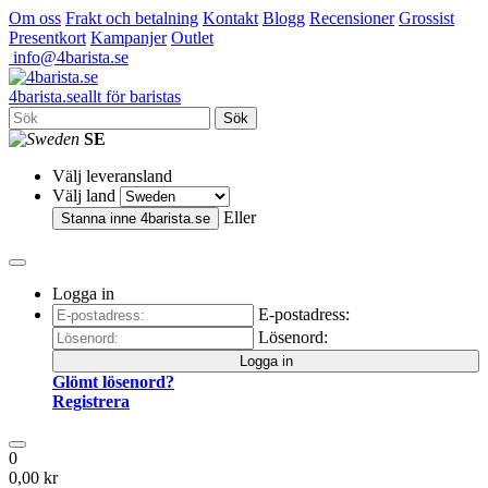
Om oss
Frakt och betalning
Kontakt
Blogg
Recensioner
Grossist
Presentkort
Kampanjer
Outlet
info@4barista.se
4
barista
.se
allt för baristas
Sök
SE
Välj leveransland
Välj land
Eller
Stanna inne
4barista.se
Logga in
E-postadress:
Lösenord:
Logga in
Glömt lösenord?
Registrera
0
0,00 kr