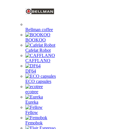
Bellman coffee
BOOKOO
Cafelat Robot
CAFFLANO
DF64
ECO capsules
ecotree
Eureka
Fellow
Femobok