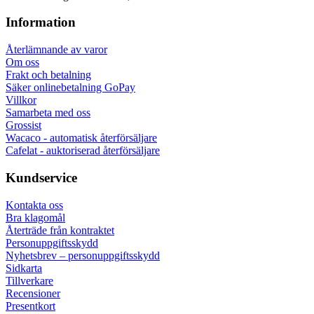
Information
Återlämnande av varor
Om oss
Frakt och betalning
Säker onlinebetalning GoPay
Villkor
Samarbeta med oss
Grossist
Wacaco - automatisk återförsäljare
Cafelat - auktoriserad återförsäljare
Kundservice
Kontakta oss
Bra klagomål
Återträde från kontraktet
Personuppgiftsskydd
Nyhetsbrev – personuppgiftsskydd
Sidkarta
Tillverkare
Recensioner
Presentkort