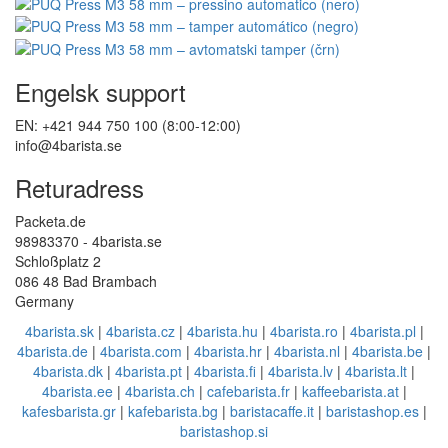
Engelsk support
EN: +421 944 750 100 (8:00-12:00)
info@4barista.se
Returadress
Packeta.de
98983370 - 4barista.se
Schloßplatz 2
086 48 Bad Brambach
Germany
4barista.sk
|
4barista.cz
|
4barista.hu
|
4barista.ro
|
4barista.pl
|
4barista.de
|
4barista.com
|
4barista.hr
|
4barista.nl
|
4barista.be
|
4barista.dk
|
4barista.pt
|
4barista.fi
|
4barista.lv
|
4barista.lt
|
4barista.ee
|
4barista.ch
|
cafebarista.fr
|
kaffeebarista.at
|
kafesbarista.gr
|
kafebarista.bg
|
baristacaffe.it
|
baristashop.es
|
baristashop.si