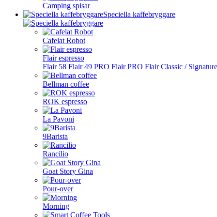
Camping spisar
Speciella kaffebryggare
Cafelat Robot
Flair espresso
Flair 58
Flair 49 PRO
Flair PRO
Flair Classic / Signatur
Bellman coffee
ROK espresso
La Pavoni
9Barista
Rancilio
Goat Story Gina
Pour-over
Morning