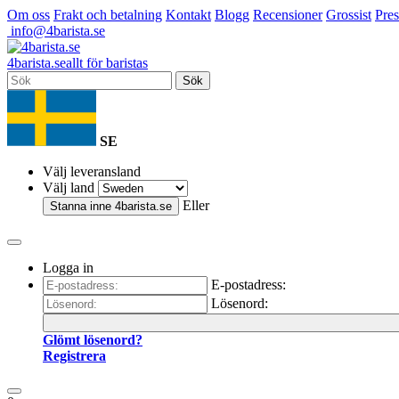
Om oss
Frakt och betalning
Kontakt
Blogg
Recensioner
Grossist
Pres
info@4barista.se
4
barista
.se
allt för baristas
Sök
SE
Välj leveransland
Välj land
Eller
Stanna inne
4barista.se
Logga in
E-postadress:
Lösenord:
Glömt lösenord?
Registrera