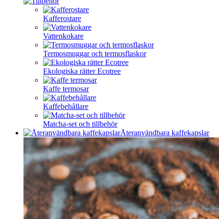
Kafferostare
Vattenkokare
Termosmuggar och termosflaskor
Ekologiska rätter Ecotree
Kaffe termosar
Kaffebehållare
Matcha-set och tillbehör
Återanvändbara kaffekapslar