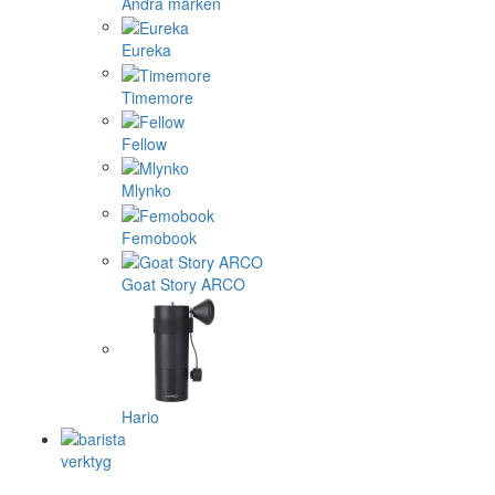
Andra märken
Eureka
Timemore
Fellow
Mlynko
Femobook
Goat Story ARCO
Hario