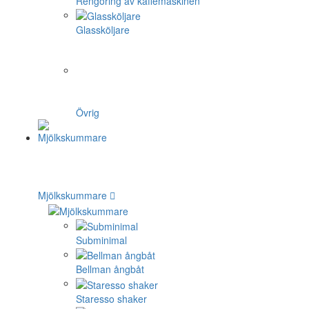
Rengöring av kaffemaskinen
Glassköljare
Övrig
Mjölkskummare
Subminimal
Bellman ångbåt
Staresso shaker