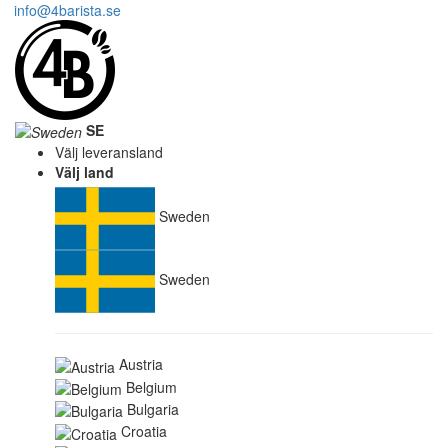
info@4barista.se
SE
Välj leveransland
Välj land
Sweden
Sweden
Austria
Belgium
Bulgaria
Croatia