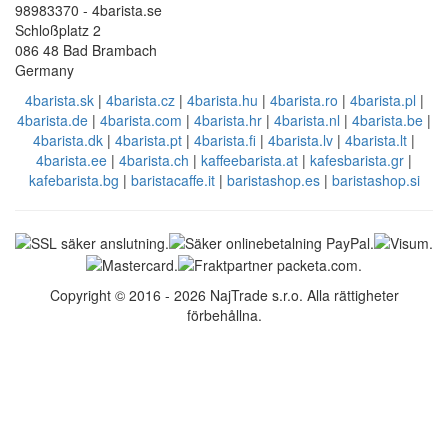
98983370 - 4barista.se
Schloßplatz 2
086 48 Bad Brambach
Germany
4barista.sk
|
4barista.cz
|
4barista.hu
|
4barista.ro
|
4barista.pl
|
4barista.de
|
4barista.com
|
4barista.hr
|
4barista.nl
|
4barista.be
|
4barista.dk
|
4barista.pt
|
4barista.fi
|
4barista.lv
|
4barista.lt
|
4barista.ee
|
4barista.ch
|
kaffeebarista.at
|
kafesbarista.gr
|
kafebarista.bg
|
baristacaffe.it
|
baristashop.es
|
baristashop.si
Copyright © 2016 - 2026 NajTrade s.r.o. Alla rättigheter
förbehållna.