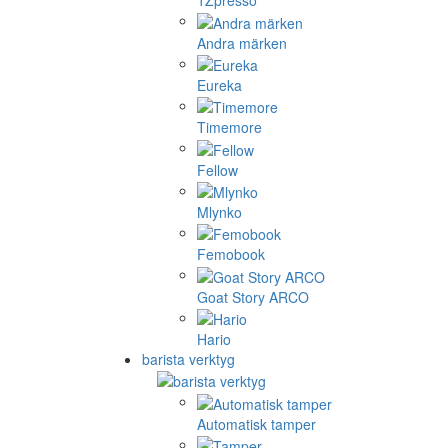
1Zpresso
Andra märken
Eureka
Timemore
Fellow
Mlynko
Femobook
Goat Story ARCO
Hario
barista verktyg
Automatisk tamper