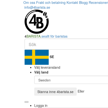
Om oss
Frakt och betalning
Kontakt
Blogg
Recensioner
info@4barista.se
4
BARISTA
.se
allt för baristas
SE
Välj leveransland
Välj land
Eller
Stanna inne
4barista.se
Logga in