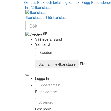
Om oss
Frakt och betalning
Kontakt
Blogg
Recensioner
info@4barista.se
4
barista
.se
allt för baristas
SE
Välj leveransland
Välj land
Eller
Stanna inne
4barista.se
Logga in
E-postadress:
Lösenord: