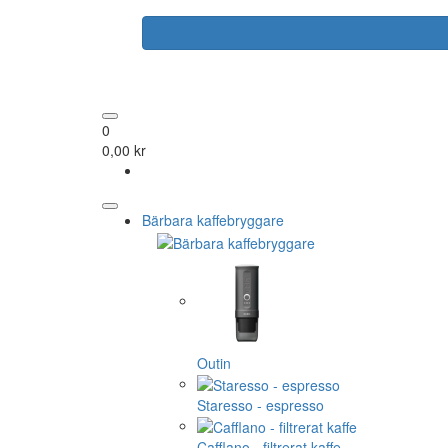
0
0,00 kr
Bärbara kaffebryggare
Outin
Staresso - espresso
Cafflano - filtrerat kaffe