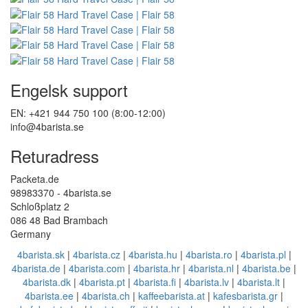
Engelsk support
EN: +421 944 750 100 (8:00-12:00)
info@4barista.se
Returadress
Packeta.de
98983370 - 4barista.se
Schloßplatz 2
086 48 Bad Brambach
Germany
4barista.sk
|
4barista.cz
|
4barista.hu
|
4barista.ro
|
4barista.pl
|
4barista.de
|
4barista.com
|
4barista.hr
|
4barista.nl
|
4barista.be
|
4barista.dk
|
4barista.pt
|
4barista.fi
|
4barista.lv
|
4barista.lt
|
4barista.ee
|
4barista.ch
|
kaffeebarista.at
|
kafesbarista.gr
|