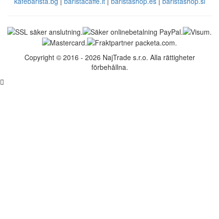
kafebarista.bg
|
baristacaffe.it
|
baristashop.es
|
baristashop.si
Copyright © 2016 - 2026 NajTrade s.r.o. Alla rättigheter
förbehållna.