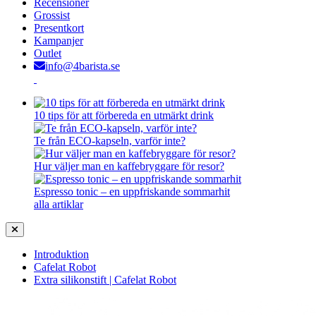
Recensioner
Grossist
Presentkort
Kampanjer
Outlet
info@4barista.se
10 tips för att förbereda en utmärkt drink
Te från ECO-kapseln, varför inte?
Hur väljer man en kaffebryggare för resor?
Espresso tonic – en uppfriskande sommarhit
alla artiklar
Introduktion
Cafelat Robot
Extra silikonstift | Cafelat Robot