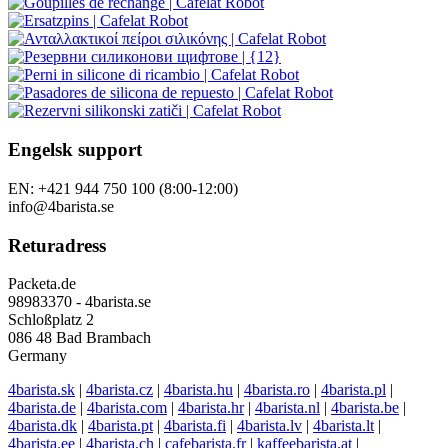
Engelsk support
EN: +421 944 750 100 (8:00-12:00)
info@4barista.se
Returadress
Packeta.de
98983370 - 4barista.se
Schloßplatz 2
086 48 Bad Brambach
Germany
4barista.sk
|
4barista.cz
|
4barista.hu
|
4barista.ro
|
4barista.pl
|
4barista.de
|
4barista.com
|
4barista.hr
|
4barista.nl
|
4barista.be
|
4barista.dk
|
4barista.pt
|
4barista.fi
|
4barista.lv
|
4barista.lt
|
4barista.ee
|
4barista.ch
|
cafebarista.fr
|
kaffeebarista.at
|