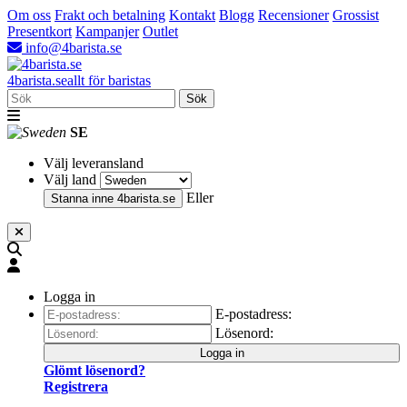
Om oss
Frakt och betalning
Kontakt
Blogg
Recensioner
Grossist
Presentkort
Kampanjer
Outlet
info@4barista.se
4
barista
.se
allt för baristas
Sök
SE
Välj leveransland
Välj land
Eller
Stanna inne
4barista.se
Logga in
E-postadress:
Lösenord:
Logga in
Glömt lösenord?
Registrera