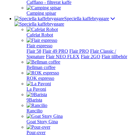
Cafflano - filtrerat kaffe
Camping spisar
Speciella kaffebryggare
Cafelat Robot
Flair espresso
Flair 58
Flair 49 PRO
Flair PRO
Flair Classic /
Signature
Flair NEO FLEX
Flair 2GO
Flair tillbehör
Bellman coffee
ROK espresso
La Pavoni
9Barista
Rancilio
Goat Story Gina
Pour-over