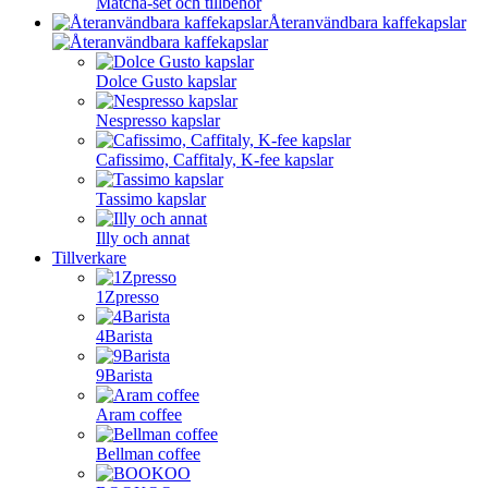
Matcha-set och tillbehör
Återanvändbara kaffekapslar
Dolce Gusto kapslar
Nespresso kapslar
Cafissimo, Caffitaly, K-fee kapslar
Tassimo kapslar
Illy och annat
Tillverkare
1Zpresso
4Barista
9Barista
Aram coffee
Bellman coffee