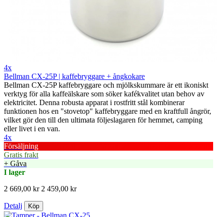
4x
Bellman CX-25P | kaffebryggare + ångkokare
Bellman CX-25P kaffebryggare och mjölkskummare är ett ikoniskt
verktyg för alla kaffeälskare som söker kafékvalitet utan behov av
elektricitet. Denna robusta apparat i rostfritt stål kombinerar
funktionen hos en "stovetop" kaffebryggare med en kraftfull ångrör,
vilket gör den till den ultimata följeslagaren för hemmet, camping
eller livet i en van.
4x
Försäljning
Gratis frakt
+ Gåva
I lager
2 669,00 kr
2 459,00 kr
Detalj
Köp