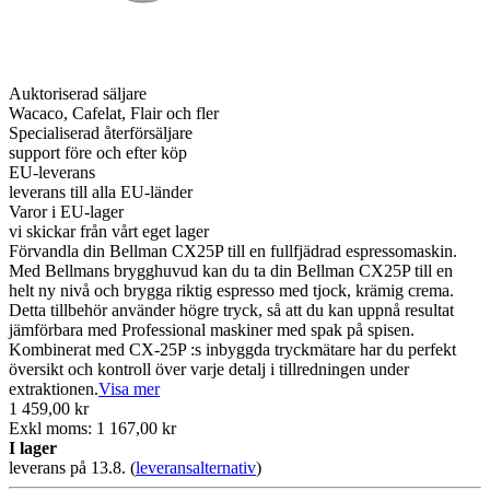
Auktoriserad säljare
Wacaco, Cafelat, Flair och fler
Specialiserad återförsäljare
support före och efter köp
EU-leverans
leverans till alla EU-länder
Varor i EU-lager
vi skickar från vårt eget lager
Förvandla din Bellman CX25P till en fullfjädrad espressomaskin.
Med Bellmans brygghuvud kan du ta din Bellman CX25P till en
helt ny nivå och brygga riktig espresso med tjock, krämig crema.
Detta tillbehör använder högre tryck, så att du kan uppnå resultat
jämförbara med Professional maskiner med spak på spisen.
Kombinerat med CX-25P :s inbyggda tryckmätare har du perfekt
översikt och kontroll över varje detalj i tillredningen under
extraktionen.
Visa mer
1 459,00 kr
Exkl moms: 1 167,00 kr
I lager
leverans på 13.8.
(
leveransalternativ
)