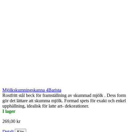
Mjölkskumningskanna 4Barista
Rostfritt stål beck för framställning av skummad mjölk . Dess form
gör det lättare att skumma mjölk. Formad spets för exakt och enkel
upphällning, idealisk för latte art- dekorationer.
I lager
269,00 kr
Detalj
Köp