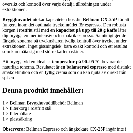
översikt och kontroll över varje detalj i tillredningen under
extraktionen.
Brygghuvudet
utökar kapaciteten hos din
Bellman CX-25P
för att
fungera inom det optimala tryckområdet för espresso. Den robusta
korgen i rostfritt stål med
en kapacitet på upp till 20 g kaffe
låter
dig brygga en mer intensiv och smakrik espresso. Samtidigt ger de
färgade zonerna på tryckmätaren tydlig kontroll över trycket under
extraktionen. Inget gissningslek, bara exakt kontroll och ett resultat
som kan mäta sig med större kaffemaskiner.
Att brygga vid en idealisk
temperatur på 90–95 °C
bevarar de
naturliga tonerna. Resultatet är
en balanserad espresso
med distinkt
smakdefinition och en fyllig crema som du kan njuta av direkt från
spisen.
Denna produkt innehåller:
1 × Bellman Brygghuvudtillbehör Bellman
1 × filterkorg i rostfritt stål
1 × filterhållare
1 × plastsäkring
Observera:
Bellman Espresso och ångkokare CX-25P ingår inte i