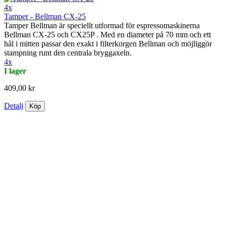
4x
Tamper - Bellman CX-25
Tamper Bellman är speciellt utformad för espressomaskinerna
Bellman CX-25 och CX25P . Med en diameter på 70 mm och ett
hål i mitten passar den exakt i filterkorgen Bellman och möjliggör
stampning runt den centrala bryggaxeln.
4x
I lager
409,00 kr
Detalj
Köp