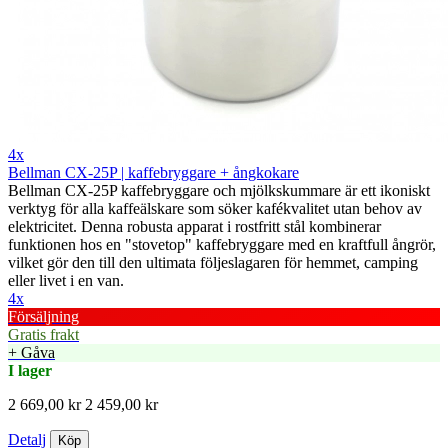
4x
Bellman CX-25P | kaffebryggare + ångkokare
Bellman CX-25P kaffebryggare och mjölkskummare är ett ikoniskt
verktyg för alla kaffeälskare som söker kafékvalitet utan behov av
elektricitet. Denna robusta apparat i rostfritt stål kombinerar
funktionen hos en "stovetop" kaffebryggare med en kraftfull ångrör,
vilket gör den till den ultimata följeslagaren för hemmet, camping
eller livet i en van.
4x
Försäljning
Gratis frakt
+ Gåva
I lager
2 669,00 kr
2 459,00 kr
Detalj
Köp