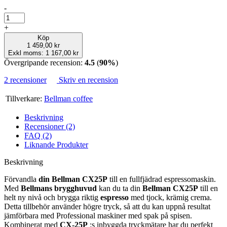
-
+
Köp
1 459,00 kr
Exkl moms: 1 167,00 kr
Övergripande recension:
4.5
(
90%
)
2 recensioner
Skriv en recension
Tillverkare:
Bellman coffee
Beskrivning
Recensioner (2)
FAQ (2)
Liknande Produkter
Beskrivning
Förvandla
din Bellman CX25P
till en fullfjädrad espressomaskin.
Med
Bellmans brygghuvud
kan du ta din
Bellman CX25P
till en
helt ny nivå och brygga riktig
espresso
med tjock, krämig crema.
Detta tillbehör använder högre tryck, så att du kan uppnå resultat
jämförbara med Professional maskiner med spak på spisen.
Kombinerat med
CX-25P
:s inbyggda tryckmätare har du perfekt