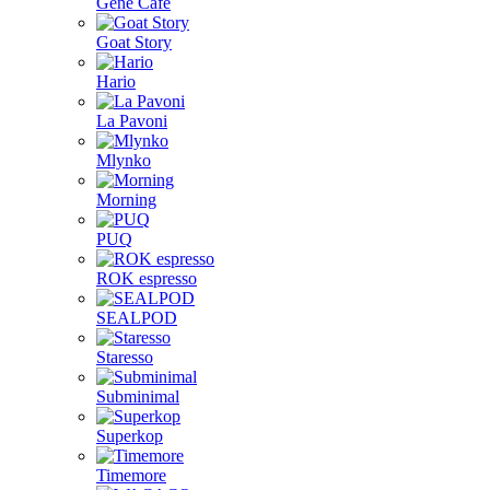
Gene Café
Goat Story
Hario
La Pavoni
Mlynko
Morning
PUQ
ROK espresso
SEALPOD
Staresso
Subminimal
Superkop
Timemore