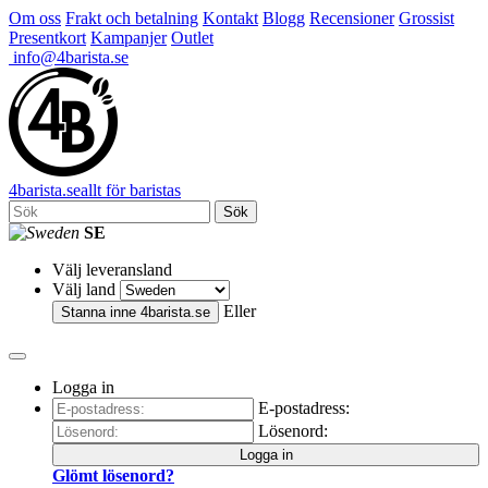
Om oss
Frakt och betalning
Kontakt
Blogg
Recensioner
Grossist
Presentkort
Kampanjer
Outlet
info@4barista.se
4
barista
.se
allt för baristas
Sök
SE
Välj leveransland
Välj land
Eller
Stanna inne
4barista.se
Logga in
E-postadress:
Lösenord:
Logga in
Glömt lösenord?