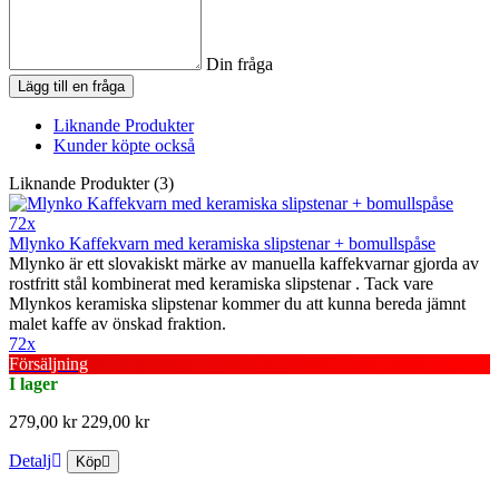
Din fråga
Lägg till en fråga
Liknande Produkter
Kunder köpte också
Liknande Produkter (3)
72x
Mlynko Kaffekvarn med keramiska slipstenar + bomullspåse
Mlynko är ett slovakiskt märke av manuella kaffekvarnar gjorda av
rostfritt stål kombinerat med keramiska slipstenar . Tack vare
Mlynkos keramiska slipstenar kommer du att kunna bereda jämnt
malet kaffe av önskad fraktion.
72x
Försäljning
I lager
279,00 kr
229,00 kr
Detalj
Köp