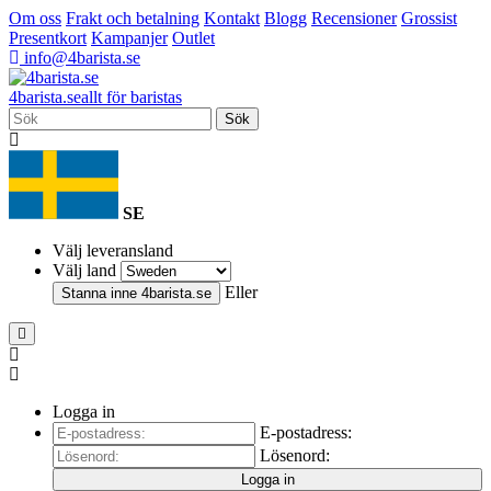
Om oss
Frakt och betalning
Kontakt
Blogg
Recensioner
Grossist
Presentkort
Kampanjer
Outlet
info@4barista.se
4
barista
.se
allt för baristas
Sök
SE
Välj leveransland
Välj land
Eller
Stanna inne
4barista.se
Logga in
E-postadress:
Lösenord:
Logga in