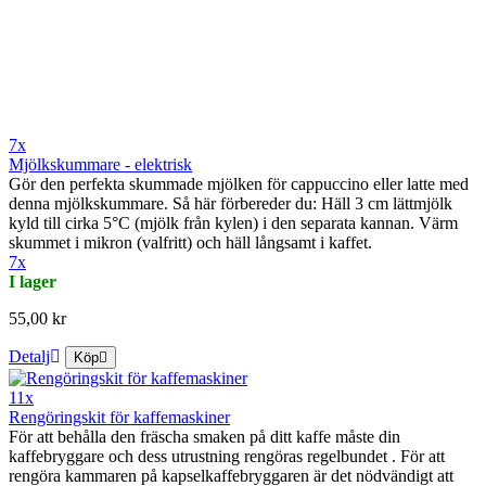
7x
Mjölkskummare - elektrisk
Gör den perfekta skummade mjölken för cappuccino eller latte med
denna mjölkskummare. Så här förbereder du: Häll 3 cm lättmjölk
kyld till cirka 5°C (mjölk från kylen) i den separata kannan. Värm
skummet i mikron (valfritt) och häll långsamt i kaffet.
7x
I lager
55,00 kr
Detalj
Köp
11x
Rengöringskit för kaffemaskiner
För att behålla den fräscha smaken på ditt kaffe måste din
kaffebryggare och dess utrustning rengöras regelbundet . För att
rengöra kammaren på kapselkaffebryggaren är det nödvändigt att