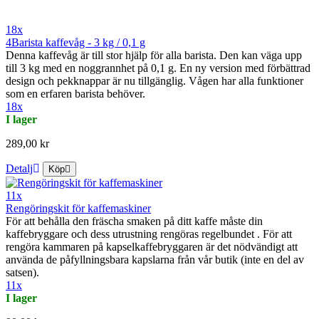
18x
4Barista kaffevåg - 3 kg / 0,1 g
Denna kaffevåg är till stor hjälp för alla barista. Den kan väga upp
till 3 kg med en noggrannhet på 0,1 g. En ny version med förbättrad
design och pekknappar är nu tillgänglig. Vågen har alla funktioner
som en erfaren barista behöver.
18x
I lager
289,00 kr
Detalj
Köp
11x
Rengöringskit för kaffemaskiner
För att behålla den fräscha smaken på ditt kaffe måste din
kaffebryggare och dess utrustning rengöras regelbundet . För att
rengöra kammaren på kapselkaffebryggaren är det nödvändigt att
använda de påfyllningsbara kapslarna från vår butik (inte en del av
satsen).
11x
I lager