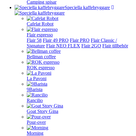
Camping spisar
Speciella kaffebryggare
Cafelat Robot
Flair espresso
Flair 58
Flair 49 PRO
Flair PRO
Flair Classic /
Signature
Flair NEO FLEX
Flair 2GO
Flair tillbehör
Bellman coffee
ROK espresso
La Pavoni
9Barista
Rancilio
Goat Story Gina
Pour-over
Morning