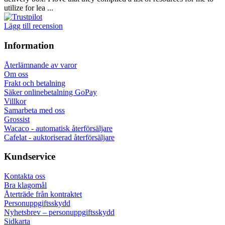
utilize for lea ...
Lägg till recension
Information
Återlämnande av varor
Om oss
Frakt och betalning
Säker onlinebetalning GoPay
Villkor
Samarbeta med oss
Grossist
Wacaco - automatisk återförsäljare
Cafelat - auktoriserad återförsäljare
Kundservice
Kontakta oss
Bra klagomål
Återträde från kontraktet
Personuppgiftsskydd
Nyhetsbrev – personuppgiftsskydd
Sidkarta