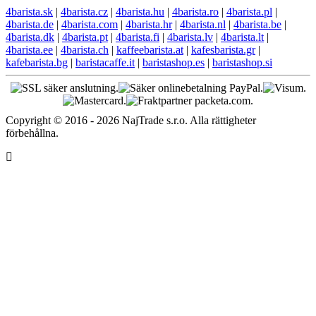
4barista.sk
|
4barista.cz
|
4barista.hu
|
4barista.ro
|
4barista.pl
|
4barista.de
|
4barista.com
|
4barista.hr
|
4barista.nl
|
4barista.be
|
4barista.dk
|
4barista.pt
|
4barista.fi
|
4barista.lv
|
4barista.lt
|
4barista.ee
|
4barista.ch
|
kaffeebarista.at
|
kafesbarista.gr
|
kafebarista.bg
|
baristacaffe.it
|
baristashop.es
|
baristashop.si
Copyright © 2016 - 2026 NajTrade s.r.o. Alla rättigheter
förbehållna.