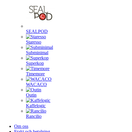
SEALPOD
Staresso
Subminimal
Superkop
Timemore
WACACO
Outin
Kaffelogic
Rancilio
Om oss
Frakt och betalning