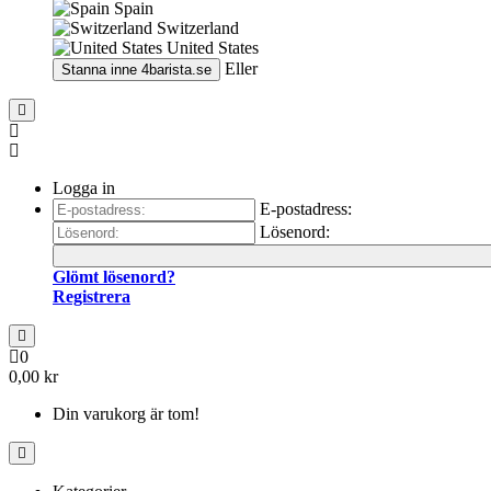
Spain
Switzerland
United States
Eller
Stanna inne
4barista.se
Logga in
E-postadress:
Lösenord:
Glömt lösenord?
Registrera
0
0,00 kr
Din varukorg är tom!