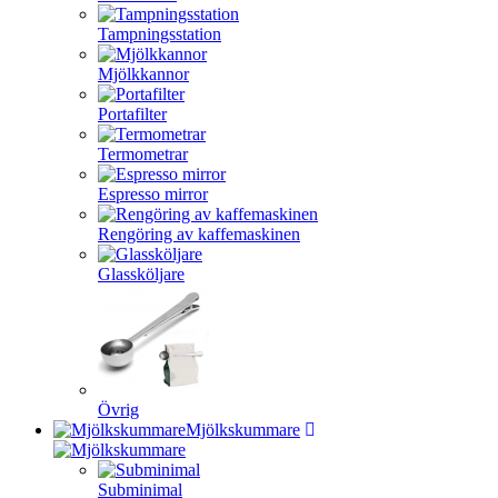
Tampningsstation
Mjölkkannor
Portafilter
Termometrar
Espresso mirror
Rengöring av kaffemaskinen
Glassköljare
Övrig
Mjölkskummare
Subminimal