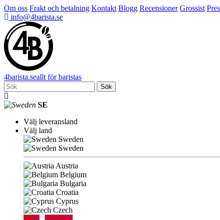
Om oss
Frakt och betalning
Kontakt
Blogg
Recensioner
Grossist
Pres
info@4barista.se
4
barista
.se
allt för baristas
Sök
SE
Välj leveransland
Välj land
Sweden
Sweden
Austria
Belgium
Bulgaria
Croatia
Cyprus
Czech