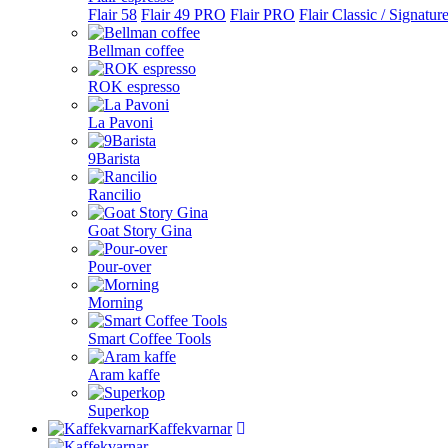
Flair 58
Flair 49 PRO
Flair PRO
Flair Classic / Signatur
Bellman coffee
ROK espresso
La Pavoni
9Barista
Rancilio
Goat Story Gina
Pour-over
Morning
Smart Coffee Tools
Aram kaffe
Superkop
Kaffekvarnar