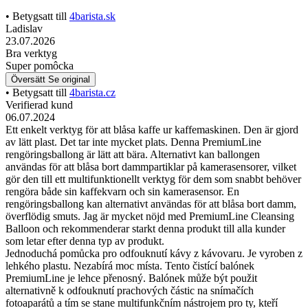
• Betygsatt till
4barista.sk
Ladislav
23.07.2026
Bra verktyg
Super pomôcka
Översätt
Se original
• Betygsatt till
4barista.cz
Verifierad kund
06.07.2024
Ett enkelt verktyg för att blåsa kaffe ur kaffemaskinen. Den är gjord
av lätt plast. Det tar inte mycket plats. Denna PremiumLine
rengöringsballong är lätt att bära. Alternativt kan ballongen
användas för att blåsa bort dammpartiklar på kamerasensorer, vilket
gör den till ett multifunktionellt verktyg för dem som snabbt behöver
rengöra både sin kaffekvarn och sin kamerasensor. En
rengöringsballong kan alternativt användas för att blåsa bort damm,
överflödig smuts. Jag är mycket nöjd med PremiumLine Cleansing
Balloon och rekommenderar starkt denna produkt till alla kunder
som letar efter denna typ av produkt.
Jednoduchá pomůcka pro odfouknutí kávy z kávovaru. Je vyroben z
lehkého plastu. Nezabírá moc místa. Tento čistící balónek
PremiumLine je lehce přenosný. Balónek může být použit
alternativně k odfouknutí prachových částic na snímačích
fotoaparátů a tím se stane multifunkčním nástrojem pro ty, kteří