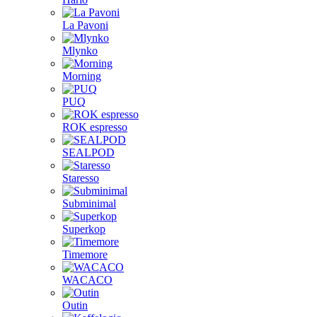
La Pavoni
Mlynko
Morning
PUQ
ROK espresso
SEALPOD
Staresso
Subminimal
Superkop
Timemore
WACACO
Outin