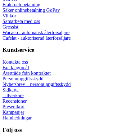
Frakt och betalning
Säker onlinebetalning GoPay
Villkor
Samarbeta med oss
Grossist
Wacaco - automatisk återförsäljare
Cafelat - auktoriserad återförsäljare
Kundservice
Kontakta oss
Bra klagomål
Återträde från kontraktet
Personuppgiftsskydd
Nyhetsbrev – personuppgiftsskydd
Sidkarta
Tillverkare
Recensioner
Presentkort
Kampanjer
Handledningar
Följ oss