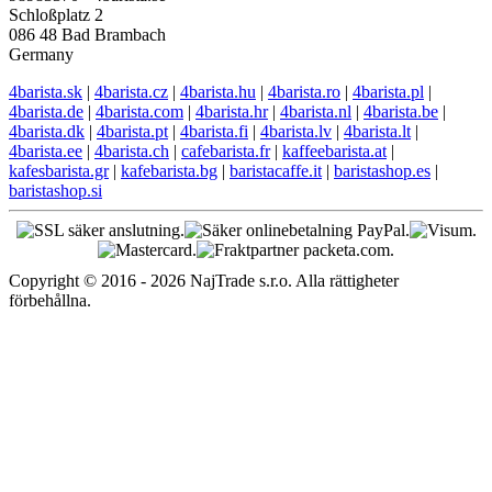
Schloßplatz 2
086 48 Bad Brambach
Germany
4barista.sk
|
4barista.cz
|
4barista.hu
|
4barista.ro
|
4barista.pl
|
4barista.de
|
4barista.com
|
4barista.hr
|
4barista.nl
|
4barista.be
|
4barista.dk
|
4barista.pt
|
4barista.fi
|
4barista.lv
|
4barista.lt
|
4barista.ee
|
4barista.ch
|
cafebarista.fr
|
kaffeebarista.at
|
kafesbarista.gr
|
kafebarista.bg
|
baristacaffe.it
|
baristashop.es
|
baristashop.si
Copyright © 2016 - 2026 NajTrade s.r.o. Alla rättigheter
förbehållna.