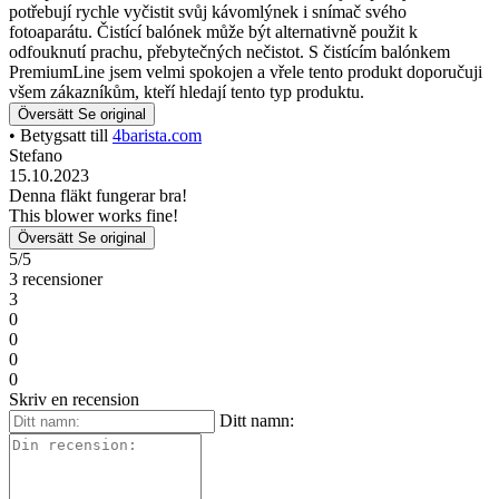
potřebují rychle vyčistit svůj kávomlýnek i snímač svého
fotoaparátu. Čistící balónek může být alternativně použit k
odfouknutí prachu, přebytečných nečistot. S čistícím balónkem
PremiumLine jsem velmi spokojen a vřele tento produkt doporučuji
všem zákazníkům, kteří hledají tento typ produktu.
Översätt
Se original
• Betygsatt till
4barista.com
Stefano
15.10.2023
Denna fläkt fungerar bra!
This blower works fine!
Översätt
Se original
5/5
3 recensioner
3
0
0
0
0
Skriv en recension
Ditt namn: