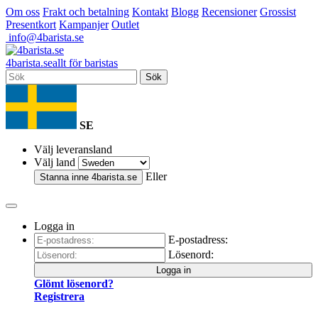
Om oss
Frakt och betalning
Kontakt
Blogg
Recensioner
Grossist
Presentkort
Kampanjer
Outlet
info@4barista.se
4
barista
.se
allt för baristas
Sök
SE
Välj leveransland
Välj land
Eller
Stanna inne
4barista.se
Logga in
E-postadress:
Lösenord:
Logga in
Glömt lösenord?
Registrera