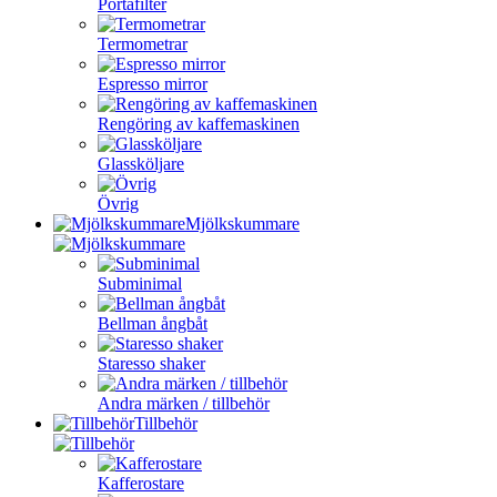
Portafilter
Termometrar
Espresso mirror
Rengöring av kaffemaskinen
Glassköljare
Övrig
Mjölkskummare
Subminimal
Bellman ångbåt
Staresso shaker
Andra märken / tillbehör
Tillbehör
Kafferostare