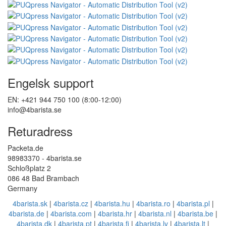
Engelsk support
EN: +421 944 750 100 (8:00-12:00)
info@4barista.se
Returadress
Packeta.de
98983370 - 4barista.se
Schloßplatz 2
086 48 Bad Brambach
Germany
4barista.sk
|
4barista.cz
|
4barista.hu
|
4barista.ro
|
4barista.pl
|
4barista.de
|
4barista.com
|
4barista.hr
|
4barista.nl
|
4barista.be
|
4barista.dk
|
4barista.pt
|
4barista.fi
|
4barista.lv
|
4barista.lt
|