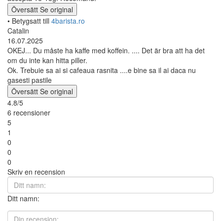
Översätt
Se original
• Betygsatt till
4barista.ro
Catalin
16.07.2025
OKEJ... Du måste ha kaffe med koffein. .... Det är bra att ha det
om du inte kan hitta piller.
Ok. Trebuie sa ai si cafeaua rasnita ....e bine sa il ai daca nu
gasesti pastile
Översätt
Se original
4.8/5
6 recensioner
5
1
0
0
0
Skriv en recension
Ditt namn: