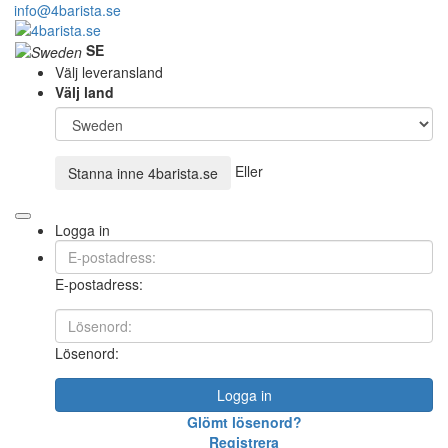
info@4barista.se
SE
Välj leveransland
Välj land
Eller
Stanna inne
4barista.se
Logga in
E-postadress:
Lösenord:
Logga in
Glömt lösenord?
Registrera