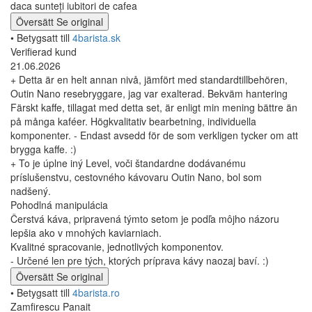
daca sunteți iubitori de cafea
Översätt
Se original
• Betygsatt till
4barista.sk
Verifierad kund
21.06.2026
+ Detta är en helt annan nivå, jämfört med standardtillbehören,
Outin Nano resebryggare, jag var exalterad. Bekväm hantering
Färskt kaffe, tillagat med detta set, är enligt min mening bättre än
på många kaféer. Högkvalitativ bearbetning, individuella
komponenter. - Endast avsedd för de som verkligen tycker om att
brygga kaffe. :)
+ To je úplne iný Level, voči štandardne dodávanému
príslušenstvu, cestovného kávovaru Outin Nano, bol som
nadšený.
Pohodlná manipulácia
Čerstvá káva, pripravená týmto setom je podľa môjho názoru
lepšia ako v mnohých kaviarniach.
Kvalitné spracovanie, jednotlivých komponentov.
- Určené len pre tých, ktorých príprava kávy naozaj baví. :)
Översätt
Se original
• Betygsatt till
4barista.ro
Zamfirescu Panait