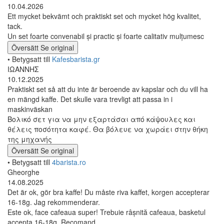
10.04.2026
Ett mycket bekvämt och praktiskt set och mycket hög kvalitet,
tack.
Un set foarte convenabil și practic și foarte calitativ mulțumesc
Översätt
Se original
• Betygsatt till
Kafesbarista.gr
ΙΩΑΝΝΗΣ
10.12.2025
Praktiskt set så att du inte är beroende av kapslar och du vill ha
en mängd kaffe. Det skulle vara trevligt att passa in i
maskinväskan
Βολικό σετ για να μην εξαρτάσαι από κάψουλες και
θέλεις ποσότητα καφέ. Θα βόλευε να χωράει στην θήκη
της μηχανής
Översätt
Se original
• Betygsatt till
4barista.ro
Gheorghe
14.08.2025
Det är ok, gör bra kaffe! Du måste riva kaffet, korgen accepterar
16-18g. Jag rekommenderar.
Este ok, face cafeaua super! Trebuie râșnită cafeaua, basketul
accepta 16-18g. Recomand.