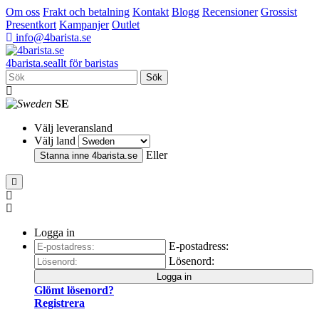
Om oss
Frakt och betalning
Kontakt
Blogg
Recensioner
Grossist
Presentkort
Kampanjer
Outlet
info@4barista.se
4
barista
.se
allt för baristas
Sök
SE
Välj leveransland
Välj land
Eller
Stanna inne
4barista.se
Logga in
E-postadress:
Lösenord:
Logga in
Glömt lösenord?
Registrera