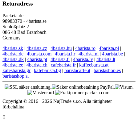
Returadress
Packeta.de
98983370 - 4barista.se
Schloßplatz 2
086 48 Bad Brambach
Germany
4barista.sk
|
4barista.cz
|
4barista.hu
|
4barista.ro
|
4barista.pl
|
4barista.de
|
4barista.com
|
4barista.hr
|
4barista.nl
|
4barista.be
|
4barista.dk
|
4barista.pt
|
4barista.fi
|
4barista.lv
|
4barista.lt
|
4barista.ee
|
4barista.ch
|
cafebarista.fr
|
kaffeebarista.at
|
kafesbarista.gr
|
kafebarista.bg
|
baristacaffe.it
|
baristashop.es
|
baristashop.si
Copyright © 2016 - 2026 NajTrade s.r.o. Alla rättigheter
förbehållna.