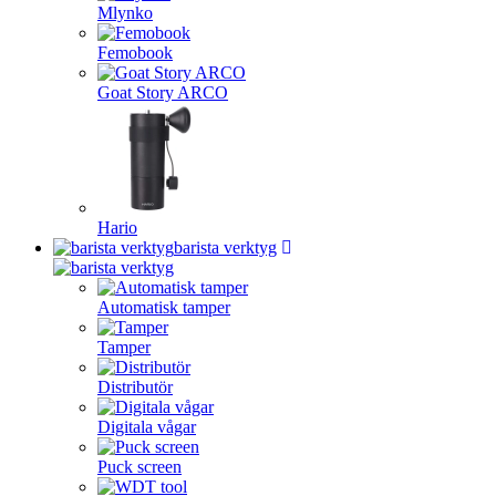
Mlynko
Femobook
Goat Story ARCO
Hario
barista verktyg
Automatisk tamper
Tamper
Distributör
Digitala vågar
Puck screen