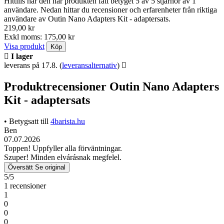
Hittills har den här produkten fått betyget 5 av 5 stjärnor av 1
användare. Nedan hittar du recensioner och erfarenheter från riktiga
användare av Outin Nano Adapters Kit - adaptersats.
219,00 kr
Exkl moms: 175,00 kr
Visa produkt
Köp
I lager
leverans på 17.8.
(
leveransalternativ
)
Produktrecensioner Outin Nano Adapters
Kit - adaptersats
• Betygsatt till
4barista.hu
Ben
07.07.2026
Toppen! Uppfyller alla förväntningar.
Szuper! Minden elvárásnak megfelel.
Översätt
Se original
5/5
1 recensioner
1
0
0
0