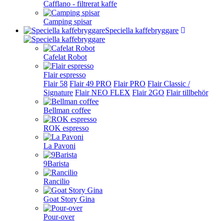
Cafflano - filtrerat kaffe
Camping spisar
Speciella kaffebryggare
Cafelat Robot
Flair espresso
Flair 58
Flair 49 PRO
Flair PRO
Flair Classic /
Signature
Flair NEO FLEX
Flair 2GO
Flair tillbehör
Bellman coffee
ROK espresso
La Pavoni
9Barista
Rancilio
Goat Story Gina
Pour-over