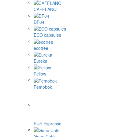
CAFFLANO
DF64
ECO capsules
ecotree
Eureka
Fellow
Femobok
Flair Espresso
Gene Café