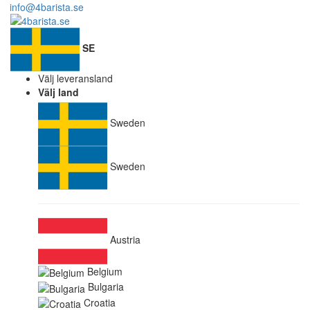
info@4barista.se
SE
Välj leveransland
Välj land
Sweden
Sweden
Austria
Belgium
Bulgaria
Croatia