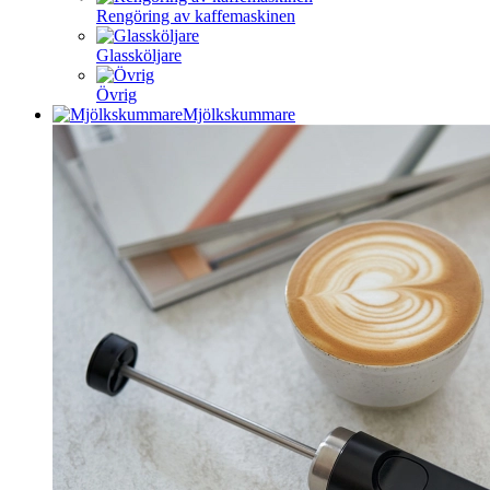
Rengöring av kaffemaskinen
Glassköljare
Övrig
Mjölkskummare