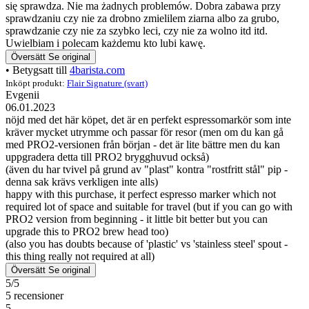
się sprawdza. Nie ma żadnych problemów. Dobra zabawa przy
sprawdzaniu czy nie za drobno zmielilem ziarna albo za grubo,
sprawdzanie czy nie za szybko leci, czy nie za wolno itd itd.
Uwielbiam i polecam każdemu kto lubi kawę.
Översätt
Se original
• Betygsatt till
4barista.com
Inköpt produkt:
Flair Signature (svart)
Evgenii
06.01.2023
nöjd med det här köpet, det är en perfekt espressomarkör som inte
kräver mycket utrymme och passar för resor (men om du kan gå
med PRO2-versionen från början - det är lite bättre men du kan
uppgradera detta till PRO2 brygghuvud också)
(även du har tvivel på grund av "plast" kontra "rostfritt stål" pip -
denna sak krävs verkligen inte alls)
happy with this purchase, it perfect espresso marker which not
required lot of space and suitable for travel (but if you can go with
PRO2 version from beginning - it little bit better but you can
upgrade this to PRO2 brew head too)
(also you has doubts because of 'plastic' vs 'stainless steel' spout -
this thing really not required at all)
Översätt
Se original
5/5
5 recensioner
5