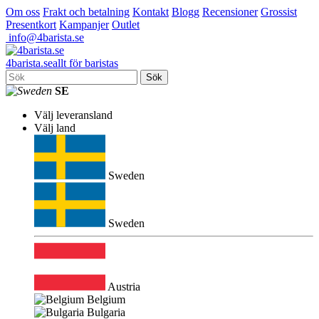
Om oss
Frakt och betalning
Kontakt
Blogg
Recensioner
Grossist
Presentkort
Kampanjer
Outlet
info@4barista.se
4
barista
.se
allt för baristas
Sök
SE
Välj leveransland
Välj land
Sweden
Sweden
Austria
Belgium
Bulgaria