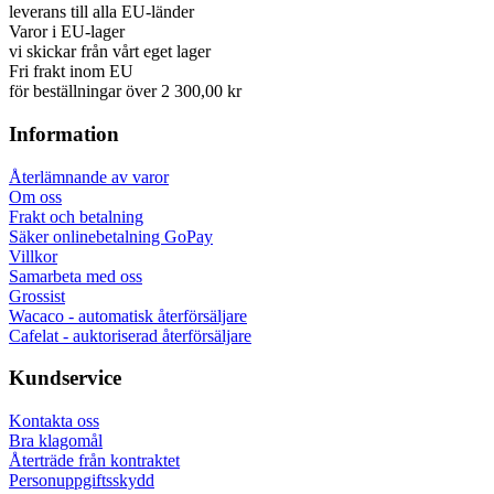
leverans till alla EU-länder
Varor i EU-lager
vi skickar från vårt eget lager
Fri frakt inom EU
för beställningar över 2 300,00 kr
Information
Återlämnande av varor
Om oss
Frakt och betalning
Säker onlinebetalning GoPay
Villkor
Samarbeta med oss
Grossist
Wacaco - automatisk återförsäljare
Cafelat - auktoriserad återförsäljare
Kundservice
Kontakta oss
Bra klagomål
Återträde från kontraktet
Personuppgiftsskydd