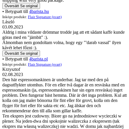
shipping with very good package.
Översätt
Se original
• Betygsatt till
4barista.hu
Inköpt produkt:
Flair Signature (svart)
László
03.09.2023
Aldrig i mina vildaste drömmar trodde jag att ett sådant kaffe kunde
göras med en "järnbit" :).
Álmomban nem gondoltam volna, hogy egy "'darab vassal" ilyen
kávét lehet főzni :).
Översätt
Se original
• Betygsatt till
4barista.pl
Inköpt produkt:
Flair Signature (svart)
Krzysztof
02.08.2023
Den här espressomaskinen är underbar. Jag tar med den på
dagsutflykter utomhus. För en eller två dagar är en resväska med en
espressomaskin (ja, espressomaskinen har sin egen resväska) inget
problem. Den fungerar bäst hemma. Där är det inga problem. Kul att
kolla om jag maler bönorna för fint eller för grovt, kolla om den
flyger för fort eller för sakta etc etc. Jag älskar den och
rekommenderar den till alla som gillar kaffe.
Ten ekspres jest cudowny. Biore go na jednodniowe wycieczki w
plener. Na jeden-dwa dni spokojnie walizeczka z ekspresem (tak
ekspres ma własną walizeczkę) nie wadzi. W domu jak najbardziej