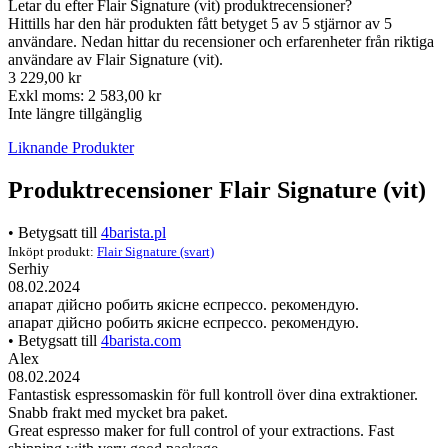
Letar du efter Flair Signature (vit) produktrecensioner?
Hittills har den här produkten fått betyget 5 av 5 stjärnor av 5
användare. Nedan hittar du recensioner och erfarenheter från riktiga
användare av Flair Signature (vit).
3 229,00 kr
Exkl moms: 2 583,00 kr
Inte längre tillgänglig
Liknande Produkter
Produktrecensioner Flair Signature (vit)
• Betygsatt till
4barista.pl
Inköpt produkt:
Flair Signature (svart)
Serhiy
08.02.2024
апарат дійсно робить якісне еспрессо. рекомендую.
апарат дійсно робить якісне еспрессо. рекомендую.
• Betygsatt till
4barista.com
Alex
08.02.2024
Fantastisk espressomaskin för full kontroll över dina extraktioner.
Snabb frakt med mycket bra paket.
Great espresso maker for full control of your extractions. Fast