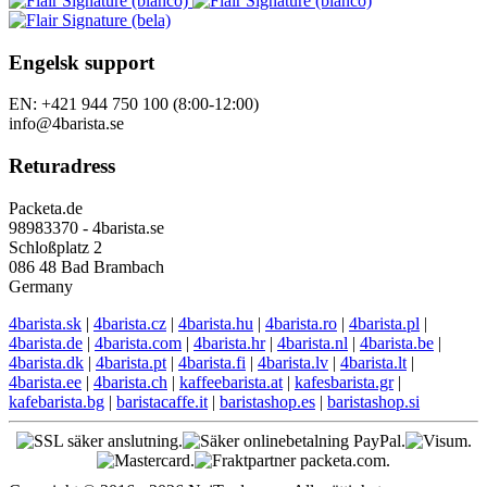
Engelsk support
EN: +421 944 750 100 (8:00-12:00)
info@4barista.se
Returadress
Packeta.de
98983370 - 4barista.se
Schloßplatz 2
086 48 Bad Brambach
Germany
4barista.sk
|
4barista.cz
|
4barista.hu
|
4barista.ro
|
4barista.pl
|
4barista.de
|
4barista.com
|
4barista.hr
|
4barista.nl
|
4barista.be
|
4barista.dk
|
4barista.pt
|
4barista.fi
|
4barista.lv
|
4barista.lt
|
4barista.ee
|
4barista.ch
|
kaffeebarista.at
|
kafesbarista.gr
|
kafebarista.bg
|
baristacaffe.it
|
baristashop.es
|
baristashop.si