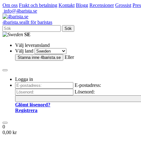
Om oss
Frakt och betalning
Kontakt
Blogg
Recensioner
Grossist
Pres
info@4barista.se
4
barista
.se
allt för baristas
Sök
SE
Välj leveransland
Välj land
Eller
Stanna inne
4barista.se
Logga in
E-postadress:
Lösenord:
Glömt lösenord?
Registrera
0
0,00 kr