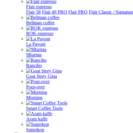
Flair espresso
Flair 58
Flair 49 PRO
Flair PRO
Flair Classic / Signatur
Bellman coffee
ROK espresso
La Pavoni
9Barista
Rancilio
Goat Story Gina
Pour-over
Morning
Smart Coffee Tools
Aram kaffe
Superkop