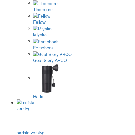
Timemore
Fellow
Mlynko
Femobook
Goat Story ARCO
Hario
barista verktyg