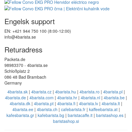
Engelsk support
EN: +421 944 750 100 (8:00-12:00)
info@4barista.se
Returadress
Packeta.de
98983370 - 4barista.se
Schloßplatz 2
086 48 Bad Brambach
Germany
4barista.sk
|
4barista.cz
|
4barista.hu
|
4barista.ro
|
4barista.pl
|
4barista.de
|
4barista.com
|
4barista.hr
|
4barista.nl
|
4barista.be
|
4barista.dk
|
4barista.pt
|
4barista.fi
|
4barista.lv
|
4barista.lt
|
4barista.ee
|
4barista.ch
|
cafebarista.fr
|
kaffeebarista.at
|
kafesbarista.gr
|
kafebarista.bg
|
baristacaffe.it
|
baristashop.es
|
baristashop.si