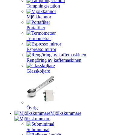
Tampningsstation
Mjölkkannor
Portafilter
Termometrar
Espresso mirror
Rengöring av kaffemaskinen
Glassköljare
Övrig
Mjölkskummare
Subminimal