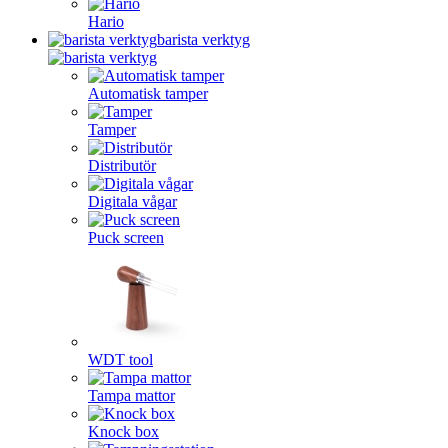
Hario
barista verktyg
Automatisk tamper
Tamper
Distributör
Digitala vågar
Puck screen
WDT tool
Tampa mattor
Knock box