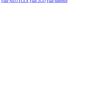
e
Flair NEO FLEX
Flair 2GO
Flair tillbehör