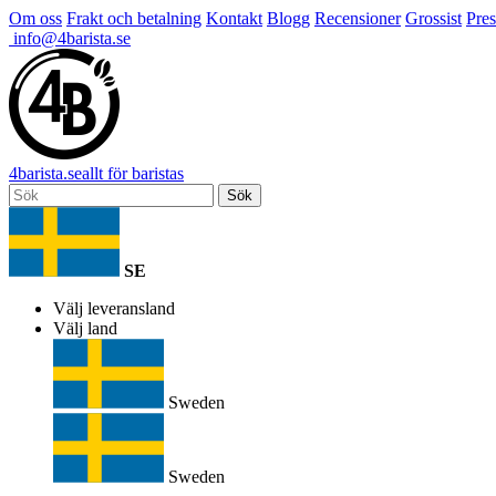
Om oss
Frakt och betalning
Kontakt
Blogg
Recensioner
Grossist
Pres
info@4barista.se
4
barista
.se
allt för baristas
Sök
SE
Välj leveransland
Välj land
Sweden
Sweden