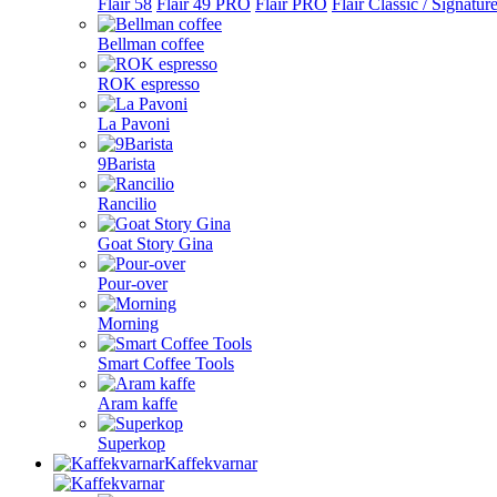
Flair 58
Flair 49 PRO
Flair PRO
Flair Classic / Signatur
Bellman coffee
ROK espresso
La Pavoni
9Barista
Rancilio
Goat Story Gina
Pour-over
Morning
Smart Coffee Tools
Aram kaffe
Superkop
Kaffekvarnar