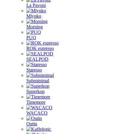
La Pavoni
Mlynko
Morning
PUQ
ROK espresso
SEALPOD
Staresso
Subminimal
Superkop
Timemore
WACACO
Outin