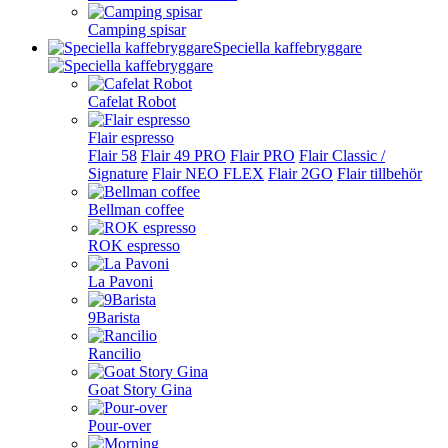
Camping spisar
Speciella kaffebryggare
Cafelat Robot
Flair espresso
Flair 58
Flair 49 PRO
Flair PRO
Flair Classic /
Signature
Flair NEO FLEX
Flair 2GO
Flair tillbehör
Bellman coffee
ROK espresso
La Pavoni
9Barista
Rancilio
Goat Story Gina
Pour-over