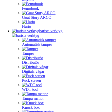
Femobook
Goat Story ARCO
Hario
barista verktyg
Automatisk tamper
Tamper
Distributör
Digitala vågar
Puck screen
WDT tool
Tampa mattor
Knock box