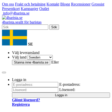
Om oss
Frakt och betalning
Kontakt
Blogg
Recensioner
Grossist
Presentkort
Kampanjer
Outlet
info@4barista.se
4
barista
.se
allt för baristas
Sök
SE
Välj leveransland
Välj land
Eller
Stanna inne
4barista.se
Logga in
E-postadress:
Lösenord:
Logga in
Glömt lösenord?
Registrera