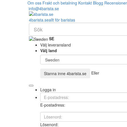
Om oss
Frakt och betalning
Kontakt
Blogg
Recensioner
info@4barista.se
4
barista
.se
allt för baristas
SE
Välj leveransland
Välj land
Eller
Stanna inne
4barista.se
Logga in
E-postadress:
Lösenord: