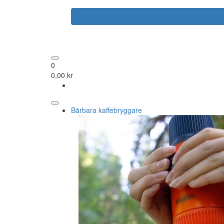
0
0,00 kr
Bärbara kaffebryggare