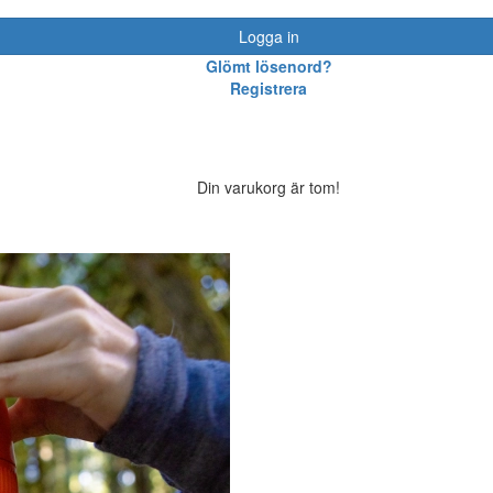
Logga in
Glömt lösenord?
Registrera
Din varukorg är tom!