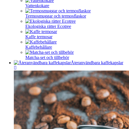
Vattenkokare
Termosmuggar och termosflaskor
Ekologiska rätter Ecotree
Kaffe termosar
Kaffebehållare
Matcha-set och tillbehör
Återanvändbara kaffekapslar