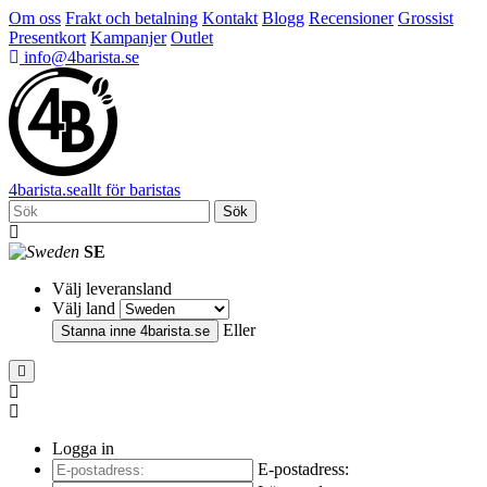
Om oss
Frakt och betalning
Kontakt
Blogg
Recensioner
Grossist
Presentkort
Kampanjer
Outlet
info@4barista.se
4
barista
.se
allt för baristas
Sök
SE
Välj leveransland
Välj land
Eller
Stanna inne
4barista.se
Logga in
E-postadress: