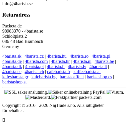
info@4barista.se
Returadress
Packeta.de
98983370 - 4barista.se
Schloßplatz 2
086 48 Bad Brambach
Germany
4barista.sk
|
4barista.cz
|
4barista.hu
|
4barista.ro
|
4barista.pl
|
4barista.de
|
4barista.com
|
4barista.hr
|
4barista.nl
|
4barista.be
|
4barista.dk
|
4barista.pt
|
4barista.fi
|
4barista.lv
|
4barista.lt
|
4barista.ee
|
4barista.ch
|
cafebarista.fr
|
kaffeebarista.at
|
kafesbarista.gr
|
kafebarista.bg
|
baristacaffe.it
|
baristashop.es
|
baristashop.si
Copyright © 2016 - 2026 NajTrade s.r.o. Alla rättigheter
förbehållna.