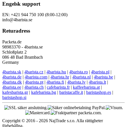
Engelsk support
EN: +421 944 750 100 (8:00-12:00)
info@4barista.se
Returadress
Packeta.de
98983370 - 4barista.se
Schloßplatz 2
086 48 Bad Brambach
Germany
4barista.sk
|
4barista.cz
|
4barista.hu
|
4barista.ro
|
4barista.pl
|
4barista.de
|
4barista.com
|
4barista.hr
|
4barista.nl
|
4barista.be
|
4barista.dk
|
4barista.pt
|
4barista.fi
|
4barista.lv
|
4barista.lt
|
4barista.ee
|
4barista.ch
|
cafebarista.fr
|
kaffeebarista.at
|
kafesbarista.gr
|
kafebarista.bg
|
baristacaffe.it
|
baristashop.es
|
baristashop.si
Copyright © 2016 - 2026 NajTrade s.r.o. Alla rättigheter
förbehållna.