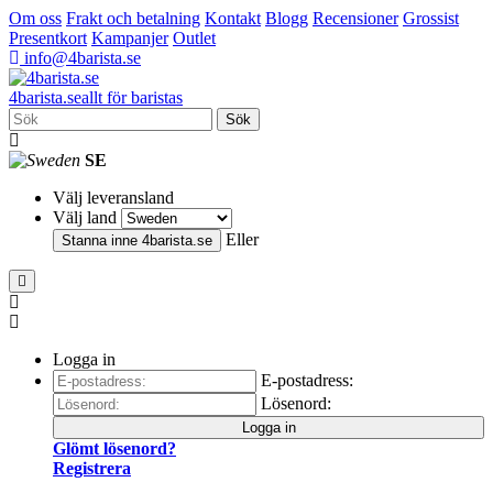
Om oss
Frakt och betalning
Kontakt
Blogg
Recensioner
Grossist
Presentkort
Kampanjer
Outlet
info@4barista.se
4
barista
.se
allt för baristas
Sök
SE
Välj leveransland
Välj land
Eller
Stanna inne
4barista.se
Logga in
E-postadress:
Lösenord:
Logga in
Glömt lösenord?
Registrera