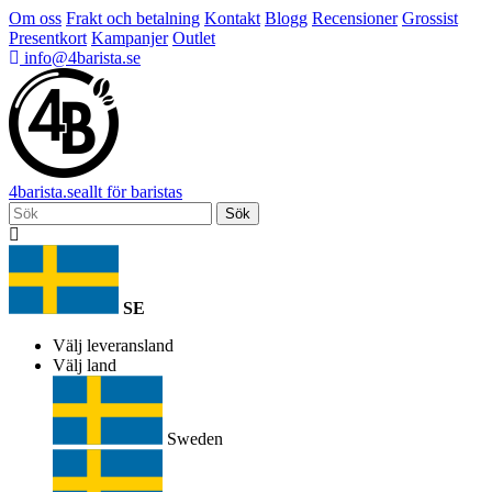
Om oss
Frakt och betalning
Kontakt
Blogg
Recensioner
Grossist
Presentkort
Kampanjer
Outlet
info@4barista.se
4
barista
.se
allt för baristas
Sök
SE
Välj leveransland
Välj land
Sweden