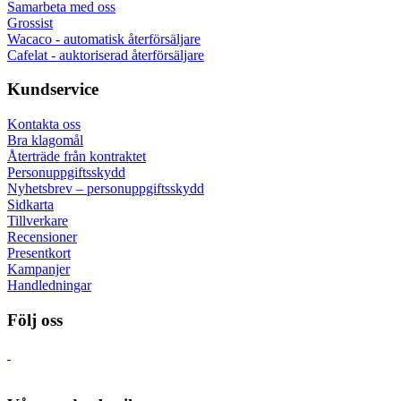
Samarbeta med oss
Grossist
Wacaco - automatisk återförsäljare
Cafelat - auktoriserad återförsäljare
Kundservice
Kontakta oss
Bra klagomål
Återträde från kontraktet
Personuppgiftsskydd
Nyhetsbrev – personuppgiftsskydd
Sidkarta
Tillverkare
Recensioner
Presentkort
Kampanjer
Handledningar
Följ oss