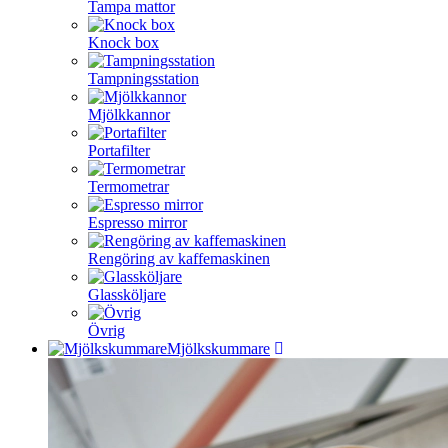
Tampa mattor
Knock box
Tampningsstation
Mjölkkannor
Portafilter
Termometrar
Espresso mirror
Rengöring av kaffemaskinen
Glassköljare
Övrig
Mjölkskummare