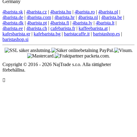
Germany
4barista.sk
|
4barista.cz
|
4barista.hu
|
4barista.ro
|
4barista.pl
|
4barista.de
|
4barista.com
|
4barista.hr
|
4barista.nl
|
4barista.be
|
4barista.dk
|
4barista.pt
|
4barista.fi
|
4barista.lv
|
4barista.lt
|
4barista.ee
|
4barista.ch
|
cafebarista.fr
|
kaffeebarista.at
|
kafesbarista.gr
|
kafebarista.bg
|
baristacaffe.it
|
baristashop.es
|
baristashop.si
Copyright © 2016 - 2026 NajTrade s.r.o. Alla rättigheter
förbehållna.