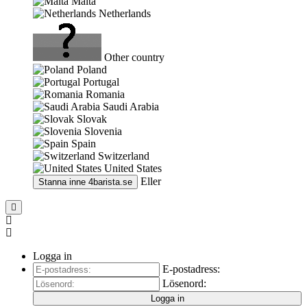
Malta
Netherlands
Other country
Poland
Portugal
Romania
Saudi Arabia
Slovak
Slovenia
Spain
Switzerland
United States
Eller
Stanna inne
4barista.se
Logga in
E-postadress:
Lösenord:
Logga in