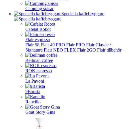
Camping spisar
Speciella kaffebryggare
Cafelat Robot
Flair espresso
Flair 58
Flair 49 PRO
Flair PRO
Flair Classic /
Signature
Flair NEO FLEX
Flair 2GO
Flair tillbehör
Bellman coffee
ROK espresso
La Pavoni
9Barista
Rancilio
Goat Story Gina