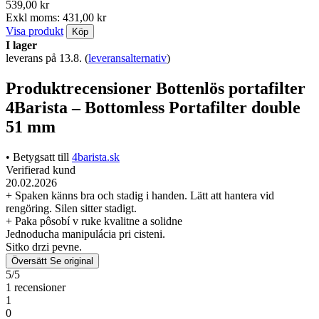
539,00 kr
Exkl moms: 431,00 kr
Visa produkt
Köp
I lager
leverans på 13.8.
(
leveransalternativ
)
Produktrecensioner Bottenlös portafilter
4Barista – Bottomless Portafilter double
51 mm
• Betygsatt till
4barista.sk
Verifierad kund
20.02.2026
+ Spaken känns bra och stadig i handen. Lätt att hantera vid
rengöring. Silen sitter stadigt.
+ Paka pôsobí v ruke kvalitne a solidne
Jednoducha manipulácia pri cisteni.
Sitko drzi pevne.
Översätt
Se original
5/5
1 recensioner
1
0