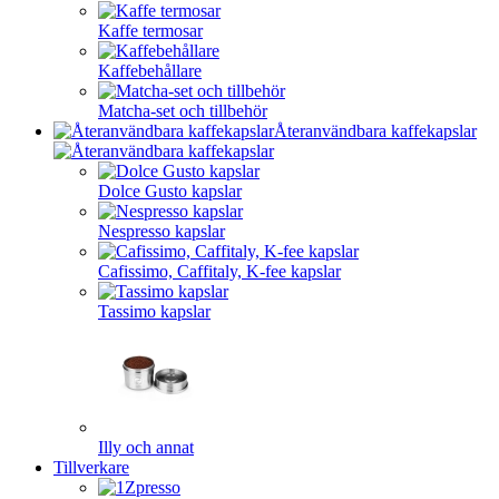
Kaffe termosar
Kaffebehållare
Matcha-set och tillbehör
Återanvändbara kaffekapslar
Dolce Gusto kapslar
Nespresso kapslar
Cafissimo, Caffitaly, K-fee kapslar
Tassimo kapslar
Illy och annat
Tillverkare