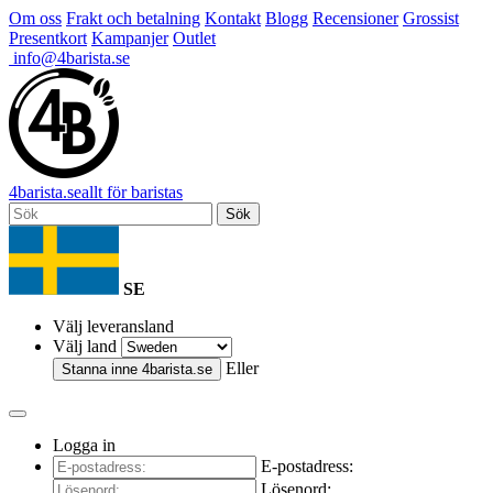
Om oss
Frakt och betalning
Kontakt
Blogg
Recensioner
Grossist
Presentkort
Kampanjer
Outlet
info@4barista.se
4
barista
.se
allt för baristas
Sök
SE
Välj leveransland
Välj land
Eller
Stanna inne
4barista.se
Logga in
E-postadress:
Lösenord: