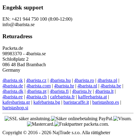
Engelsk support
EN: +421 944 750 100 (8:00-12:00)
info@4barista.se
Returadress
Packeta.de
98983370 - 4barista.se
Schloßplatz 2
086 48 Bad Brambach
Germany
4barista.sk
|
4barista.cz
|
4barista.hu
|
4barista.ro
|
4barista.pl
|
4barista.de
|
4barista.com
|
4barista.hr
|
4barista.nl
|
4barista.be
|
4barista.dk
|
4barista.pt
|
4barista.fi
|
4barista.lv
|
4barista.lt
|
4barista.ee
|
4barista.ch
|
cafebarista.fr
|
kaffeebarista.at
|
kafesbarista.gr
|
kafebarista.bg
|
baristacaffe.it
|
baristashop.es
|
baristashop.si
Copyright © 2016 - 2026 NajTrade s.r.o. Alla rättigheter