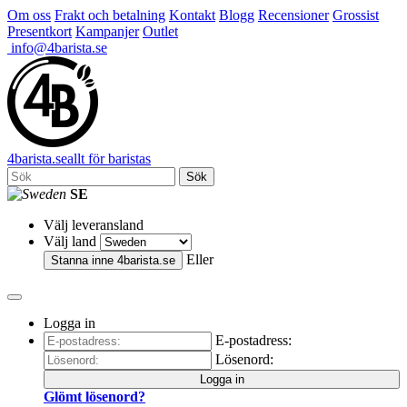
Om oss
Frakt och betalning
Kontakt
Blogg
Recensioner
Grossist
Presentkort
Kampanjer
Outlet
info@4barista.se
4
barista
.se
allt för baristas
Sök
SE
Välj leveransland
Välj land
Eller
Stanna inne
4barista.se
Logga in
E-postadress:
Lösenord:
Logga in
Glömt lösenord?