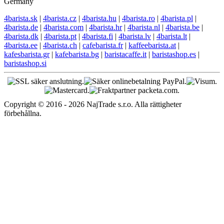
Germany
4barista.sk
|
4barista.cz
|
4barista.hu
|
4barista.ro
|
4barista.pl
|
4barista.de
|
4barista.com
|
4barista.hr
|
4barista.nl
|
4barista.be
|
4barista.dk
|
4barista.pt
|
4barista.fi
|
4barista.lv
|
4barista.lt
|
4barista.ee
|
4barista.ch
|
cafebarista.fr
|
kaffeebarista.at
|
kafesbarista.gr
|
kafebarista.bg
|
baristacaffe.it
|
baristashop.es
|
baristashop.si
Copyright © 2016 - 2026 NajTrade s.r.o. Alla rättigheter
förbehållna.