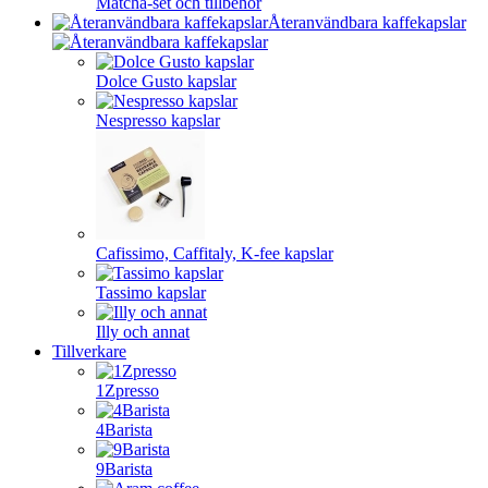
Matcha-set och tillbehör
Återanvändbara kaffekapslar
Dolce Gusto kapslar
Nespresso kapslar
Cafissimo, Caffitaly, K-fee kapslar
Tassimo kapslar
Illy och annat
Tillverkare
1Zpresso
4Barista
9Barista