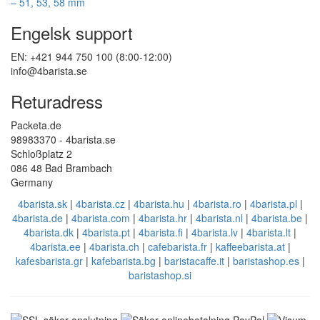
Engelsk support
EN: +421 944 750 100 (8:00-12:00)
info@4barista.se
Returadress
Packeta.de
98983370 - 4barista.se
Schloßplatz 2
086 48 Bad Brambach
Germany
4barista.sk
|
4barista.cz
|
4barista.hu
|
4barista.ro
|
4barista.pl
|
4barista.de
|
4barista.com
|
4barista.hr
|
4barista.nl
|
4barista.be
|
4barista.dk
|
4barista.pt
|
4barista.fi
|
4barista.lv
|
4barista.lt
|
4barista.ee
|
4barista.ch
|
cafebarista.fr
|
kaffeebarista.at
|
kafesbarista.gr
|
kafebarista.bg
|
baristacaffe.it
|
baristashop.es
|
baristashop.si