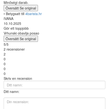
Minőségi darab.
Översätt
Se original
• Betygsatt till
4barista.hr
IVANA
10.10.2025
Gör ett toppjobb
Vrhunski obavlja posao
Översätt
Se original
5/5
2 recensioner
2
0
0
0
0
Skriv en recension
Ditt namn: