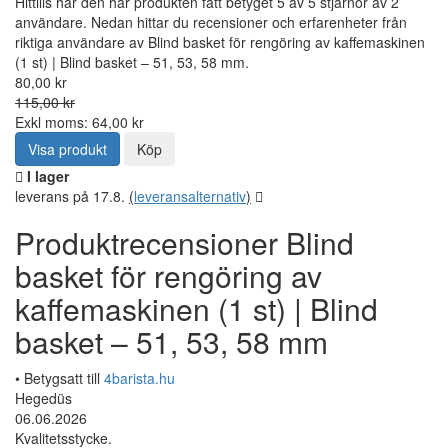
Hittills har den här produkten fått betyget 5 av 5 stjärnor av 2
användare. Nedan hittar du recensioner och erfarenheter från
riktiga användare av Blind basket för rengöring av kaffemaskinen
(1 st) | Blind basket – 51, 53, 58 mm.
80,00 kr
115,00 kr
Exkl moms: 64,00 kr
Visa produkt
Köp
I lager
leverans på 17.8.
(
leveransalternativ
)
Produktrecensioner Blind
basket för rengöring av
kaffemaskinen (1 st) | Blind
basket – 51, 53, 58 mm
• Betygsatt till
4barista.hu
Hegedüs
06.06.2026
Kvalitetsstycke.