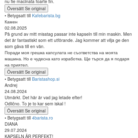
nu fie macinata foarte fin.
Översätt
Se original
• Betygsatt till
Kafebarista.bg
Камен
02.08.2025
På grund av mitt misstag passar inte kapseln till min maskin. Men
det är fantastiskt som ett utförande. Jag kommer att vilja ge den
som gåva till en vän.
Поради моя грешка капсулата не съответства на моята
машина. Но е чудесна като изработка. Ще търся да я подаря
на приятел.
Översätt
Se original
• Betygsatt till
Baristashop.si
Andrej
24.08.2024
Utmärkt. Det här är vad jag letade efter!
Odlično. To je to kar sem iskal !
Översätt
Se original
• Betygsatt till
4barista.ro
DIANA
29.07.2024
KAPSELN ÄR PERFEKT!