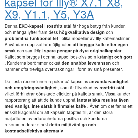
kapsel för Illy® X7.1 X8,
X9, Y1.1, Y5, Y3A
Denna
EKO-kapsel i rostfritt stål
får höga betyg från kunder,
och många lyfter fram dess
högkvalitativa design
och
problemfria funktionalitet
i olika modeller av Illy-kaffemaskiner.
Användare uppskattar möjligheten
att brygga kaffe efter egen
smak
och samtidigt
spara pengar på dyra originalkapslar
.
Kaffet som bryggs i denna kapsel beskrivs som
krämigt och gott
. Kunderna berömmer också
den snabba leveransen
och
nämner ofta trevliga överraskningar i form av små presenter.
De flesta recensionerna pekar på kapselns
användarvänlighet
och rengöringsvänlighet
, som är tillverkad av
rostfritt stål
,
vilket förhindrar oönskade effekter på kaffets smak. Vissa kunder
rapporterar glatt att de kunde uppnå
fantastiska resultat även
med vanligt, inte särskilt finmalet kaffe
. Även om det fanns ett
enskilt klagomål om att kapseln täpptes till, är den stora
majoriteten av erfarenheterna positiva och kunderna
rekommenderar starkt
detta miljövänliga och
kostnadseffektiva alternativ
.