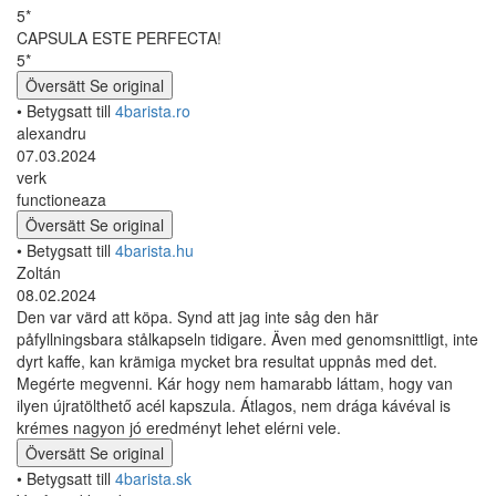
5*
CAPSULA ESTE PERFECTA!
5*
Översätt
Se original
• Betygsatt till
4barista.ro
alexandru
07.03.2024
verk
functioneaza
Översätt
Se original
• Betygsatt till
4barista.hu
Zoltán
08.02.2024
Den var värd att köpa. Synd att jag inte såg den här
påfyllningsbara stålkapseln tidigare. Även med genomsnittligt, inte
dyrt kaffe, kan krämiga mycket bra resultat uppnås med det.
Megérte megvenni. Kár hogy nem hamarabb láttam, hogy van
ilyen újratölthető acél kapszula. Átlagos, nem drága kávéval is
krémes nagyon jó eredményt lehet elérni vele.
Översätt
Se original
• Betygsatt till
4barista.sk