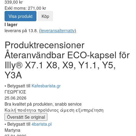
339,00 kr
Exkl moms: 271,00 kr
Visa produkt
Köp
I lager
leverans på 13.8.
(
leveransalternativ
)
Produktrecensioner
Återanvändbar ECO-kapsel för
Illy® X7.1 X8, X9, Y1.1, Y5,
Y3A
• Betygsatt till
Kafesbarista.gr
ΓΕΩΡΓΙΟΣ
25.06.2026
Bra kvalitet på produkten, snabb service
Καλή ποιότητα προϊόντος άμεση εξυπηρέτηση
Översätt
Se original
• Betygsatt till
4barista.pl
Martyna
27.01.2026