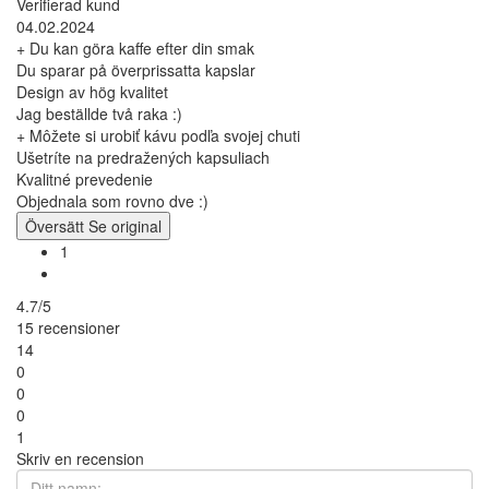
Verifierad kund
04.02.2024
+ Du kan göra kaffe efter din smak
Du sparar på överprissatta kapslar
Design av hög kvalitet
Jag beställde två raka :)
+ Môžete si urobiť kávu podľa svojej chuti
Ušetríte na predražených kapsuliach
Kvalitné prevedenie
Objednala som rovno dve :)
Översätt
Se original
1
4.7/5
15 recensioner
14
0
0
0
1
Skriv en recension