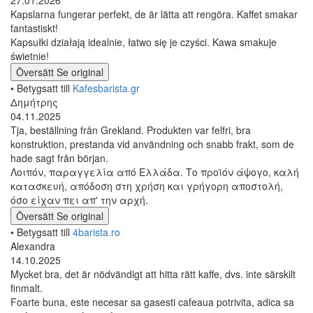
Kapslarna fungerar perfekt, de är lätta att rengöra. Kaffet smakar
fantastiskt!
Kapsułki działają idealnie, łatwo się je czyści. Kawa smakuje
świetnie!
Översätt
Se original
• Betygsatt till
Kafesbarista.gr
Δημήτρης
04.11.2025
Tja, beställning från Grekland. Produkten var felfri, bra
konstruktion, prestanda vid användning och snabb frakt, som de
hade sagt från början.
Λοιπόν, παραγγελία από Ελλάδα. Το προϊόν άψογο, καλή
κατασκευή, απόδοση στη χρήση και γρήγορη αποστολή,
όσο είχαν πει απ' την αρχή.
Översätt
Se original
• Betygsatt till
4barista.ro
Alexandra
14.10.2025
Mycket bra, det är nödvändigt att hitta rätt kaffe, dvs. inte särskilt
finmalt.
Foarte buna, este necesar sa gasesti cafeaua potrivita, adica sa