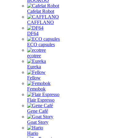
BOOKOO
Cafelat Robot
CAFFLANO
DF64
ECO capsules
ecotree
Eureka
Fellow
Femobok
Flair Espresso
Gene Café
Goat Story
Hario