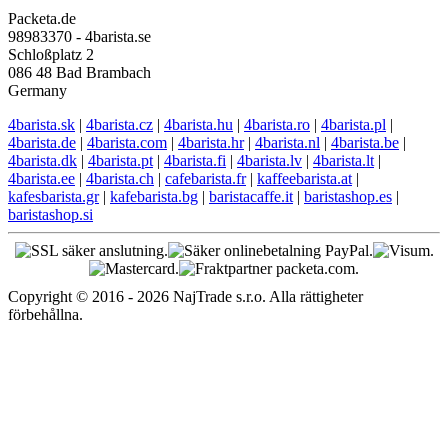
Packeta.de
98983370 - 4barista.se
Schloßplatz 2
086 48 Bad Brambach
Germany
4barista.sk
|
4barista.cz
|
4barista.hu
|
4barista.ro
|
4barista.pl
|
4barista.de
|
4barista.com
|
4barista.hr
|
4barista.nl
|
4barista.be
|
4barista.dk
|
4barista.pt
|
4barista.fi
|
4barista.lv
|
4barista.lt
|
4barista.ee
|
4barista.ch
|
cafebarista.fr
|
kaffeebarista.at
|
kafesbarista.gr
|
kafebarista.bg
|
baristacaffe.it
|
baristashop.es
|
baristashop.si
Copyright © 2016 - 2026 NajTrade s.r.o. Alla rättigheter
förbehållna.