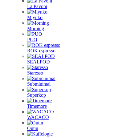
La Pavoni
Mlynko
Morning
PUQ
ROK espresso
SEALPOD
Staresso
Subminimal
Superkop
Timemore
WACACO
Outin