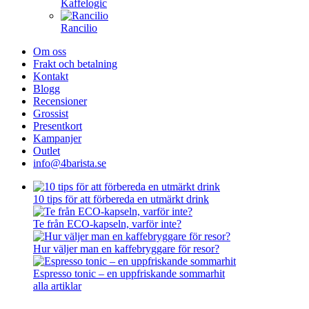
Kaffelogic
Rancilio
Om oss
Frakt och betalning
Kontakt
Blogg
Recensioner
Grossist
Presentkort
Kampanjer
Outlet
info@4barista.se
10 tips för att förbereda en utmärkt drink
Te från ECO-kapseln, varför inte?
Hur väljer man en kaffebryggare för resor?
Espresso tonic – en uppfriskande sommarhit
alla artiklar