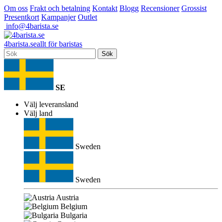
Om oss
Frakt och betalning
Kontakt
Blogg
Recensioner
Grossist
Presentkort
Kampanjer
Outlet
info@4barista.se
4
barista
.se
allt för baristas
Sök
SE
Välj leveransland
Välj land
Sweden
Sweden
Austria
Belgium
Bulgaria