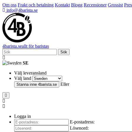
Om oss
Frakt och betalning
Kontakt
Blogg
Recensioner
Grossist
Pres
info@4barista.se
4
barista
.se
allt för baristas
Sök
SE
Välj leveransland
Välj land
Eller
Stanna inne
4barista.se
Logga in
E-postadress:
Lösenord: