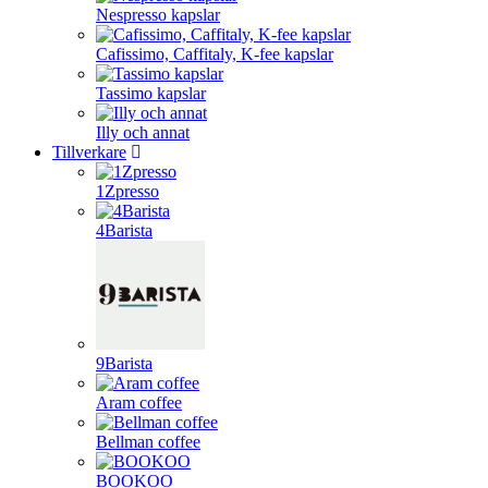
Nespresso kapslar
Cafissimo, Caffitaly, K-fee kapslar
Tassimo kapslar
Illy och annat
Tillverkare
1Zpresso
4Barista
9Barista
Aram coffee
Bellman coffee
BOOKOO