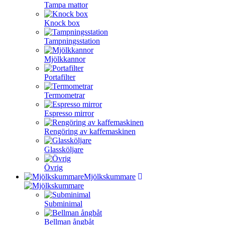
Tampa mattor
Knock box
Tampningsstation
Mjölkkannor
Portafilter
Termometrar
Espresso mirror
Rengöring av kaffemaskinen
Glassköljare
Övrig
Mjölkskummare
Subminimal
Bellman ångbåt