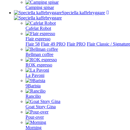
Camping spisar
Speciella kaffebryggare
Cafelat Robot
Flair espresso
Flair 58
Flair 49 PRO
Flair PRO
Flair Classic / Signatur
Bellman coffee
ROK espresso
La Pavoni
9Barista
Rancilio
Goat Story Gina
Pour-over
Morning