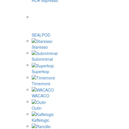
ROK espresso
SEALPOD
Staresso
Subminimal
Superkop
Timemore
WACACO
Outin
Kaffelogic