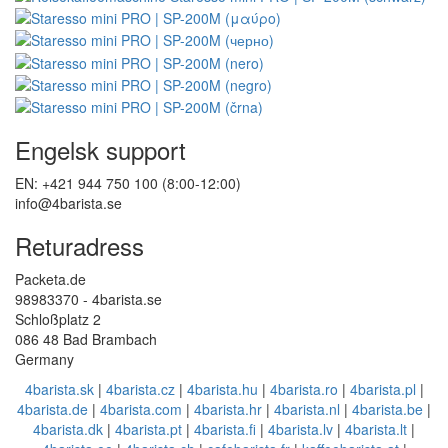
Engelsk support
EN: +421 944 750 100 (8:00-12:00)
info@4barista.se
Returadress
Packeta.de
98983370 - 4barista.se
Schloßplatz 2
086 48 Bad Brambach
Germany
4barista.sk
|
4barista.cz
|
4barista.hu
|
4barista.ro
|
4barista.pl
|
4barista.de
|
4barista.com
|
4barista.hr
|
4barista.nl
|
4barista.be
|
4barista.dk
|
4barista.pt
|
4barista.fi
|
4barista.lv
|
4barista.lt
|