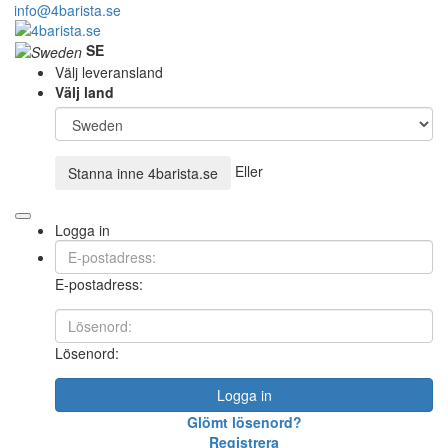
info@4barista.se
SE
Välj leveransland
Välj land
Eller
Stanna inne
4barista.se
Logga in
E-postadress:
Lösenord:
Logga in
Glömt lösenord?
Registrera