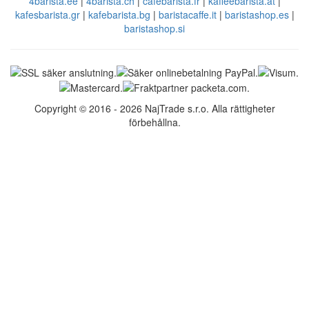
4barista.ee
|
4barista.ch
|
cafebarista.fr
|
kaffeebarista.at
|
kafesbarista.gr
|
kafebarista.bg
|
baristacaffe.it
|
baristashop.es
|
baristashop.si
Copyright © 2016 - 2026 NajTrade s.r.o. Alla rättigheter
förbehållna.