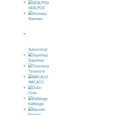
SEALPOD
Staresso
Subminimal
Superkop
Timemore
WACACO
Outin
Kaffelogic
Rancilio