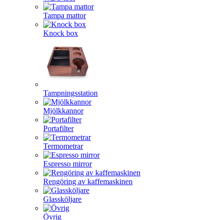
Tampa mattor
Knock box
Tampningsstation
Mjölkkannor
Portafilter
Termometrar
Espresso mirror
Rengöring av kaffemaskinen
Glassköljare
Övrig