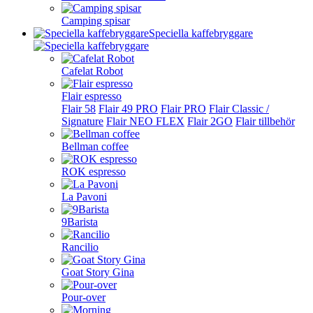
Camping spisar
Speciella kaffebryggare
Cafelat Robot
Flair espresso
Flair 58
Flair 49 PRO
Flair PRO
Flair Classic /
Signature
Flair NEO FLEX
Flair 2GO
Flair tillbehör
Bellman coffee
ROK espresso
La Pavoni
9Barista
Rancilio
Goat Story Gina
Pour-over