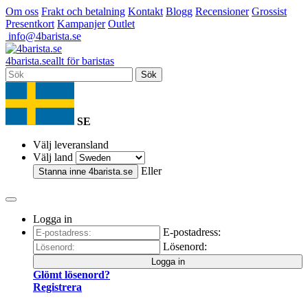
Om oss
Frakt och betalning
Kontakt
Blogg
Recensioner
Grossist
Presentkort
Kampanjer
Outlet
info@4barista.se
4
barista
.se
allt för baristas
Sök
SE
Välj leveransland
Välj land
Eller
Stanna inne
4barista.se
Logga in
E-postadress:
Lösenord:
Logga in
Glömt lösenord?
Registrera