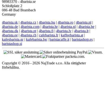
98983370 - 4barista.se
Schloßplatz 2
086 48 Bad Brambach
Germany
4barista.sk
|
4barista.cz
|
4barista.hu
|
4barista.ro
|
4barista.pl
|
4barista.de
|
4barista.com
|
4barista.hr
|
4barista.nl
|
4barista.be
|
4barista.dk
|
4barista.pt
|
4barista.fi
|
4barista.lv
|
4barista.lt
|
4barista.ee
|
4barista.ch
|
cafebarista.fr
|
kaffeebarista.at
|
kafesbarista.gr
|
kafebarista.bg
|
baristacaffe.it
|
baristashop.es
|
baristashop.si
Copyright © 2016 - 2026 NajTrade s.r.o. Alla rättigheter
förbehållna.