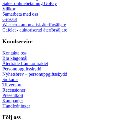
Säker onlinebetalning GoPay
Villkor
Samarbeta med oss
Grossist
Wacaco - automatisk återförsäljare
Cafelat - auktoriserad återförsäljare
Kundservice
Kontakta oss
Bra klagomål
Återträde från kontraktet
Personuppgiftsskydd
Nyhetsbrev – personuppgiftsskydd
Sidkarta
Tillverkare
Recensioner
Presentkort
Kampanjer
Handledningar
Följ oss