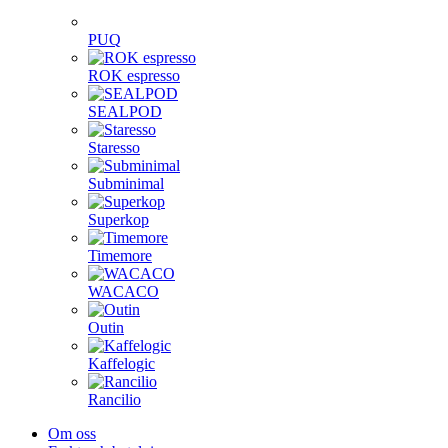
PUQ
ROK espresso
SEALPOD
Staresso
Subminimal
Superkop
Timemore
WACACO
Outin
Kaffelogic
Rancilio
Om oss