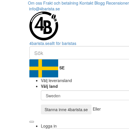
Om oss
Frakt och betalning
Kontakt
Blogg
Recensioner
info@4barista.se
4
barista
.se
allt för baristas
SE
Välj leveransland
Välj land
Eller
Stanna inne
4barista.se
Logga in