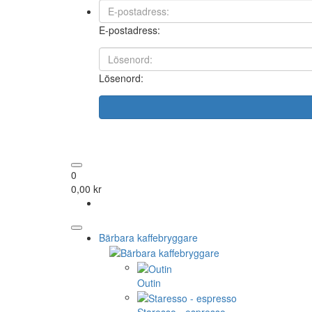
E-postadress:
Lösenord:
0
0,00 kr
Bärbara kaffebryggare
Outin
Staresso - espresso