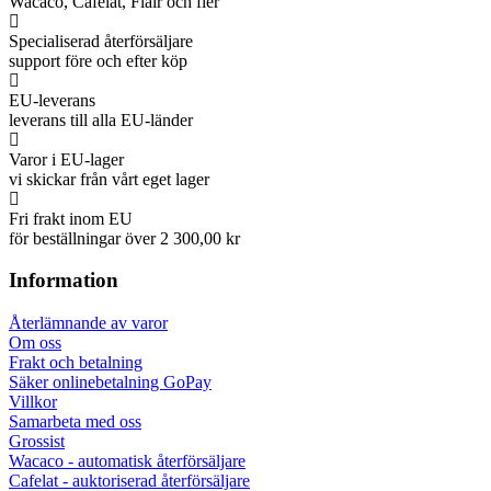
Wacaco, Cafelat, Flair och fler
Specialiserad återförsäljare
support före och efter köp
EU-leverans
leverans till alla EU-länder
Varor i EU-lager
vi skickar från vårt eget lager
Fri frakt inom EU
för beställningar över 2 300,00 kr
Information
Återlämnande av varor
Om oss
Frakt och betalning
Säker onlinebetalning GoPay
Villkor
Samarbeta med oss
Grossist
Wacaco - automatisk återförsäljare
Cafelat - auktoriserad återförsäljare