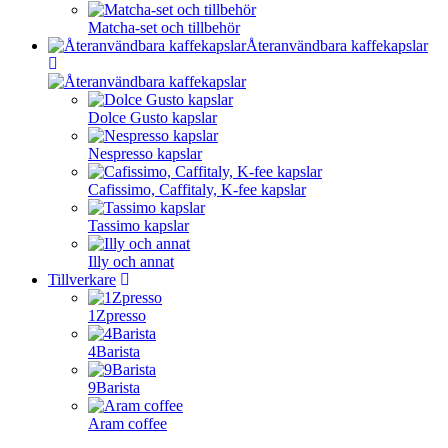
Matcha-set och tillbehör
Återanvändbara kaffekapslar
Dolce Gusto kapslar
Nespresso kapslar
Cafissimo, Caffitaly, K-fee kapslar
Tassimo kapslar
Illy och annat
Tillverkare
1Zpresso
4Barista
9Barista
Aram coffee