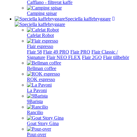
Cafflano - filtrerat kaffe
Camping spisar
Speciella kaffebryggare
Cafelat Robot
Flair espresso
Flair 58
Flair 49 PRO
Flair PRO
Flair Classic /
Signature
Flair NEO FLEX
Flair 2GO
Flair tillbehör
Bellman coffee
ROK espresso
La Pavoni
9Barista
Rancilio
Goat Story Gina
Pour-over