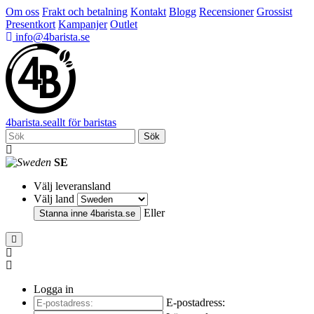
Om oss
Frakt och betalning
Kontakt
Blogg
Recensioner
Grossist
Presentkort
Kampanjer
Outlet
info@4barista.se
4
barista
.se
allt för baristas
Sök
SE
Välj leveransland
Välj land
Eller
Stanna inne
4barista.se
Logga in
E-postadress: