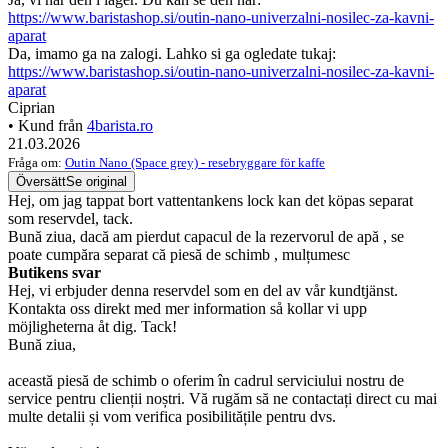
https://www.baristashop.si/outin-nano-univerzalni-nosilec-za-kavni-
aparat
Da, imamo ga na zalogi. Lahko si ga ogledate tukaj:
https://www.baristashop.si/outin-nano-univerzalni-nosilec-za-kavni-
aparat
Ciprian
• Kund från
4barista.ro
21.03.2026
Fråga om:
Outin Nano (Space grey) - resebryggare för kaffe
Översätt
Se original
Hej, om jag tappat bort vattentankens lock kan det köpas separat
som reservdel, tack.
Bună ziua, dacă am pierdut capacul de la rezervorul de apă , se
poate cumpăra separat că piesă de schimb , mulțumesc
Butikens svar
Hej, vi erbjuder denna reservdel som en del av vår kundtjänst.
Kontakta oss direkt med mer information så kollar vi upp
möjligheterna åt dig. Tack!
Bună ziua,
această piesă de schimb o oferim în cadrul serviciului nostru de
service pentru clienții noștri. Vă rugăm să ne contactați direct cu mai
multe detalii și vom verifica posibilitățile pentru dvs.