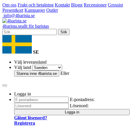
Om oss
Frakt och betalning
Kontakt
Blogg
Recensioner
Grossist
Presentkort
Kampanjer
Outlet
info@4barista.se
4
barista
.se
allt för baristas
Sök
SE
Välj leveransland
Välj land
Eller
Stanna inne
4barista.se
Logga in
E-postadress:
Lösenord:
Logga in
Glömt lösenord?
Registrera