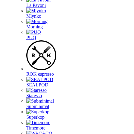
La Pavoni
Mlynko
Morning
PUQ
ROK espresso
SEALPOD
Staresso
Subminimal
Superkop
Timemore