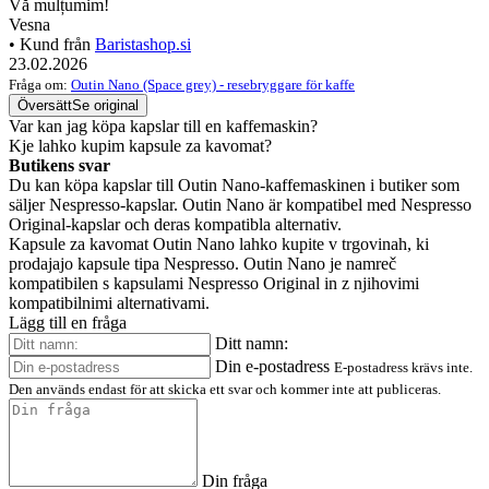
Vă mulțumim!
Vesna
• Kund från
Baristashop.si
23.02.2026
Fråga om:
Outin Nano (Space grey) - resebryggare för kaffe
Översätt
Se original
Var kan jag köpa kapslar till en kaffemaskin?
Kje lahko kupim kapsule za kavomat?
Butikens svar
Du kan köpa kapslar till Outin Nano-kaffemaskinen i butiker som
säljer Nespresso-kapslar. Outin Nano är kompatibel med Nespresso
Original-kapslar och deras kompatibla alternativ.
Kapsule za kavomat Outin Nano lahko kupite v trgovinah, ki
prodajajo kapsule tipa Nespresso. Outin Nano je namreč
kompatibilen s kapsulami Nespresso Original in z njihovimi
kompatibilnimi alternativami.
Lägg till en fråga
Ditt namn:
Din e-postadress
E-postadress krävs inte.
Den används endast för att skicka ett svar och kommer inte att publiceras.
Din fråga