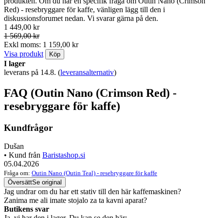
produkten. Om du har en specifik fråga om Outin Nano (Crimson
Red) - resebryggare för kaffe, vänligen lägg till den i
diskussionsforumet nedan. Vi svarar gärna på den.
1 449,00 kr
1 569,00 kr
Exkl moms: 1 159,00 kr
Visa produkt
Köp
I lager
leverans på 14.8.
(
leveransalternativ
)
FAQ (Outin Nano (Crimson Red) -
resebryggare för kaffe)
Kundfrågor
Dušan
• Kund från
Baristashop.si
05.04.2026
Fråga om:
Outin Nano (Outin Teal) - resebryggare för kaffe
Översätt
Se original
Jag undrar om du har ett stativ till den här kaffemaskinen?
Zanima me ali imate stojalo za ta kavni aparat?
Butikens svar
Ja, vi har den i lager. Du kan se den här: