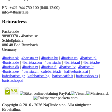
EN: +421 944 750 100 (8:00-12:00)
info@4barista.se
Returadress
Packeta.de
98983370 - 4barista.se
Schloßplatz 2
086 48 Bad Brambach
Germany
4barista.sk
|
4barista.cz
|
4barista.hu
|
4barista.ro
|
4barista.pl
|
4barista.de
|
4barista.com
|
4barista.hr
|
4barista.nl
|
4barista.be
|
4barista.dk
|
4barista.pt
|
4barista.fi
|
4barista.lv
|
4barista.lt
|
4barista.ee
|
4barista.ch
|
cafebarista.fr
|
kaffeebarista.at
|
kafesbarista.gr
|
kafebarista.bg
|
baristacaffe.it
|
baristashop.es
|
baristashop.si
Copyright © 2016 - 2026 NajTrade s.r.o. Alla rättigheter
förbehållna.