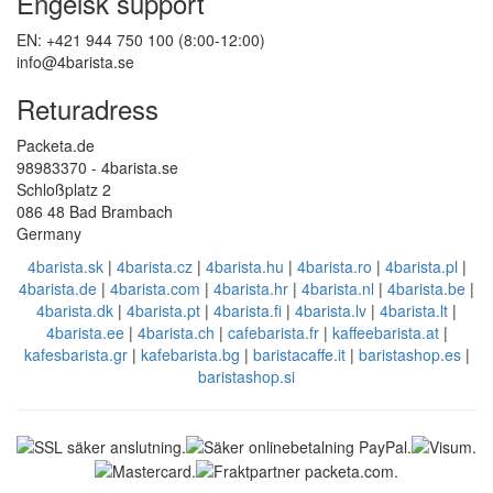
Engelsk support
EN: +421 944 750 100 (8:00-12:00)
info@4barista.se
Returadress
Packeta.de
98983370 - 4barista.se
Schloßplatz 2
086 48 Bad Brambach
Germany
4barista.sk
|
4barista.cz
|
4barista.hu
|
4barista.ro
|
4barista.pl
|
4barista.de
|
4barista.com
|
4barista.hr
|
4barista.nl
|
4barista.be
|
4barista.dk
|
4barista.pt
|
4barista.fi
|
4barista.lv
|
4barista.lt
|
4barista.ee
|
4barista.ch
|
cafebarista.fr
|
kaffeebarista.at
|
kafesbarista.gr
|
kafebarista.bg
|
baristacaffe.it
|
baristashop.es
|
baristashop.si