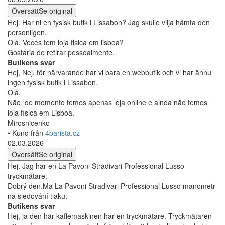
Översätt
Se original
Hej. Har ni en fysisk butik i Lissabon? Jag skulle vilja hämta den
personligen.
Olá. Voces tem loja fisica em lisboa?
Gostaria de retirar pessoalmente.
Butikens svar
Hej, Nej, för närvarande har vi bara en webbutik och vi har ännu
ingen fysisk butik i Lissabon.
Olá,
Não, de momento temos apenas loja online e ainda não temos
loja física em Lisboa.
Mirosnicenko
• Kund från
4barista.cz
02.03.2026
Översätt
Se original
Hej. Jag har en La Pavoni Stradivari Professional Lusso
tryckmätare.
Dobrý den.Ma La Pavoni Stradivari Professional Lusso manometr
na sledování tlaku.
Butikens svar
Hej, ja den här kaffemaskinen har en tryckmätare. Tryckmätaren