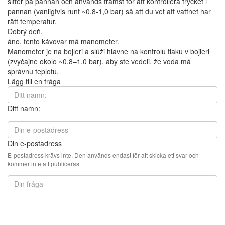
sitter på pannan och används främst för att kontrollera trycket i
pannan (vanligtvis runt ~0,8-1,0 bar) så att du vet att vattnet har
rätt temperatur.
Dobrý deň,
áno, tento kávovar má manometer.
Manometer je na bojleri a slúži hlavne na kontrolu tlaku v bojleri
(zvyčajne okolo ~0,8–1,0 bar), aby ste vedeli, že voda má
správnu teplotu.
Lägg till en fråga
Ditt namn:
Din e-postadress
E-postadress krävs inte. Den används endast för att skicka ett svar och
kommer inte att publiceras.