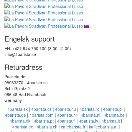
Engelsk support
EN: +421 944 750 100 (8:00-12:00)
info@4barista.se
Returadress
Packeta.de
98983370 - 4barista.se
Schloßplatz 2
086 48 Bad Brambach
Germany
4barista.sk
|
4barista.cz
|
4barista.hu
|
4barista.ro
|
4barista.pl
|
4barista.de
|
4barista.com
|
4barista.hr
|
4barista.nl
|
4barista.be
|
4barista.dk
|
4barista.pt
|
4barista.fi
|
4barista.lv
|
4barista.lt
|
4barista.ee
|
4barista.ch
|
cafebarista.fr
|
kaffeebarista.at
|