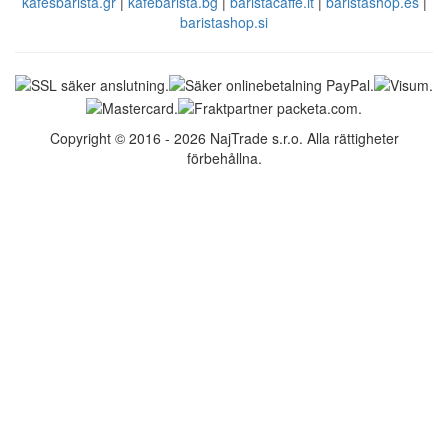
kafesbarista.gr
|
kafebarista.bg
|
baristacaffe.it
|
baristashop.es
|
baristashop.si
Copyright © 2016 - 2026 NajTrade s.r.o. Alla rättigheter
förbehållna.