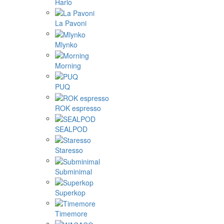
Hario
La Pavoni
Mlynko
Morning
PUQ
ROK espresso
SEALPOD
Staresso
Subminimal
Superkop
Timemore