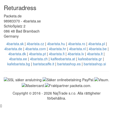
Returadress
Packeta.de
98983370 - 4barista.se
Schloßplatz 2
086 48 Bad Brambach
Germany
4barista.sk
|
4barista.cz
|
4barista.hu
|
4barista.ro
|
4barista.pl
|
4barista.de
|
4barista.com
|
4barista.hr
|
4barista.nl
|
4barista.be
|
4barista.dk
|
4barista.pt
|
4barista.fi
|
4barista.lv
|
4barista.lt
|
4barista.ee
|
4barista.ch
|
kaffeebarista.at
|
kafesbarista.gr
|
kafebarista.bg
|
baristacaffe.it
|
baristashop.es
|
baristashop.si
Copyright © 2016 - 2026 NajTrade s.r.o. Alla rättigheter
förbehållna.