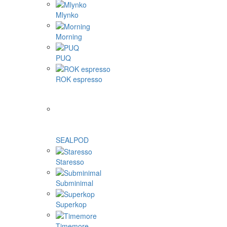
Mlynko
Morning
PUQ
ROK espresso
SEALPOD
Staresso
Subminimal
Superkop
Timemore