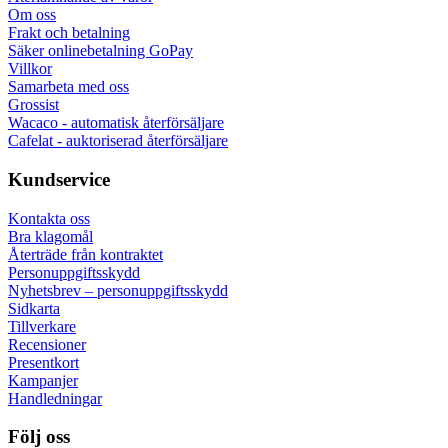
Om oss
Frakt och betalning
Säker onlinebetalning GoPay
Villkor
Samarbeta med oss
Grossist
Wacaco - automatisk återförsäljare
Cafelat - auktoriserad återförsäljare
Kundservice
Kontakta oss
Bra klagomål
Återträde från kontraktet
Personuppgiftsskydd
Nyhetsbrev – personuppgiftsskydd
Sidkarta
Tillverkare
Recensioner
Presentkort
Kampanjer
Handledningar
Följ oss