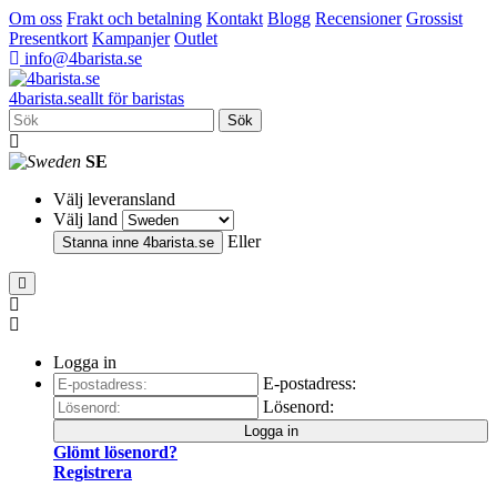
Om oss
Frakt och betalning
Kontakt
Blogg
Recensioner
Grossist
Presentkort
Kampanjer
Outlet
info@4barista.se
4
barista
.se
allt för baristas
Sök
SE
Välj leveransland
Välj land
Eller
Stanna inne
4barista.se
Logga in
E-postadress:
Lösenord:
Logga in
Glömt lösenord?
Registrera