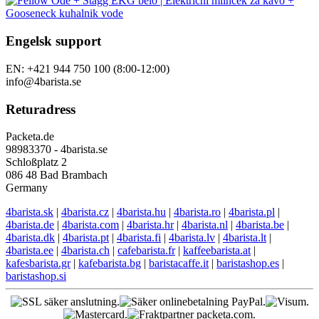
Engelsk support
EN: +421 944 750 100 (8:00-12:00)
info@4barista.se
Returadress
Packeta.de
98983370 - 4barista.se
Schloßplatz 2
086 48 Bad Brambach
Germany
4barista.sk
|
4barista.cz
|
4barista.hu
|
4barista.ro
|
4barista.pl
|
4barista.de
|
4barista.com
|
4barista.hr
|
4barista.nl
|
4barista.be
|
4barista.dk
|
4barista.pt
|
4barista.fi
|
4barista.lv
|
4barista.lt
|
4barista.ee
|
4barista.ch
|
cafebarista.fr
|
kaffeebarista.at
|
kafesbarista.gr
|
kafebarista.bg
|
baristacaffe.it
|
baristashop.es
|
baristashop.si