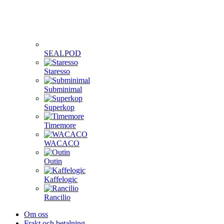
SEALPOD
Staresso
Subminimal
Superkop
Timemore
WACACO
Outin
Kaffelogic
Rancilio
Om oss
Frakt och betalning