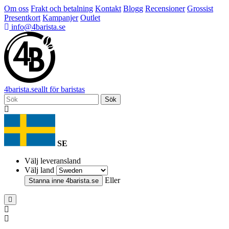
Om oss
Frakt och betalning
Kontakt
Blogg
Recensioner
Grossist
Presentkort
Kampanjer
Outlet
info@4barista.se
4
barista
.se
allt för baristas
Sök
SE
Välj leveransland
Välj land
Eller
Stanna inne
4barista.se