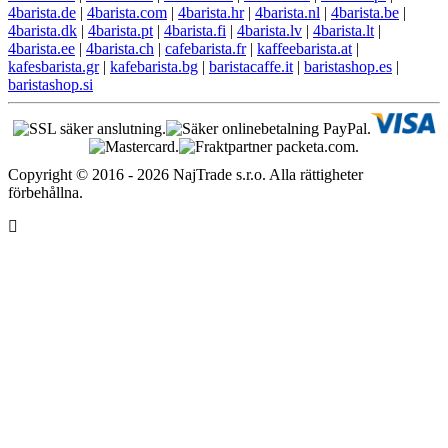
4barista.de
|
4barista.com
|
4barista.hr
|
4barista.nl
|
4barista.be
|
4barista.dk
|
4barista.pt
|
4barista.fi
|
4barista.lv
|
4barista.lt
|
4barista.ee
|
4barista.ch
|
cafebarista.fr
|
kaffeebarista.at
|
kafesbarista.gr
|
kafebarista.bg
|
baristacaffe.it
|
baristashop.es
|
baristashop.si
Copyright © 2016 - 2026 NajTrade s.r.o. Alla rättigheter
förbehållna.