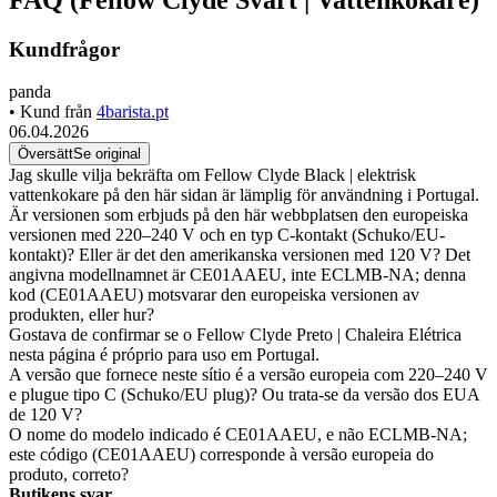
Kundfrågor
panda
• Kund från
4barista.pt
06.04.2026
Översätt
Se original
Jag skulle vilja bekräfta om Fellow Clyde Black | elektrisk
vattenkokare på den här sidan är lämplig för användning i Portugal.
Är versionen som erbjuds på den här webbplatsen den europeiska
versionen med 220–240 V och en typ C-kontakt (Schuko/EU-
kontakt)? Eller är det den amerikanska versionen med 120 V? Det
angivna modellnamnet är CE01AAEU, inte ECLMB-NA; denna
kod (CE01AAEU) motsvarar den europeiska versionen av
produkten, eller hur?
Gostava de confirmar se o Fellow Clyde Preto | Chaleira Elétrica
nesta página é próprio para uso em Portugal.
A versão que fornece neste sítio é a versão europeia com 220–240 V
e plugue tipo C (Schuko/EU plug)? Ou trata-se da versão dos EUA
de 120 V?
O nome do modelo indicado é CE01AAEU, e não ECLMB‑NA;
este código (CE01AAEU) corresponde à versão europeia do
produto, correto?
Butikens svar