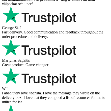
Very good experience shopping at 4Barista. I bought a ZP6 Special,
and the order was well packaged, which eliminated any worries
about potential damag ...
Victor M.
Very professional, fast shipping, will buy again
Ihor Zlobin
Fantastisk upplevelse från början till slut. Snabb leverans, mycket
bra kommunikation och produkter av hög kvalitet. Allt kom
välpackat och i perf ...
George Staf
Fast delivery. Good communication and feedback throughout the
order procedure and delivery.