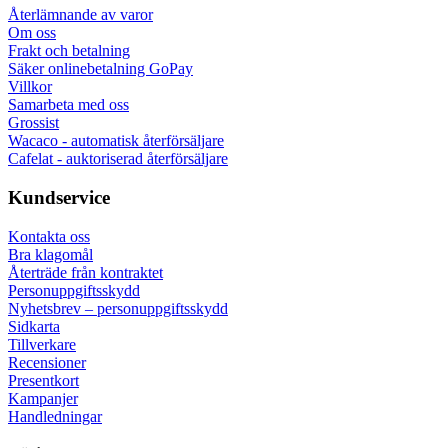
Wacaco, Cafelat, Flair och fler
Specialiserad återförsäljare
support före och efter köp
EU-leverans
leverans till alla EU-länder
Varor i EU-lager
vi skickar från vårt eget lager
Fri frakt inom EU
för beställningar över 2 300,00 kr
Information
Återlämnande av varor
Om oss
Frakt och betalning
Säker onlinebetalning GoPay
Villkor
Samarbeta med oss
Grossist
Wacaco - automatisk återförsäljare
Cafelat - auktoriserad återförsäljare