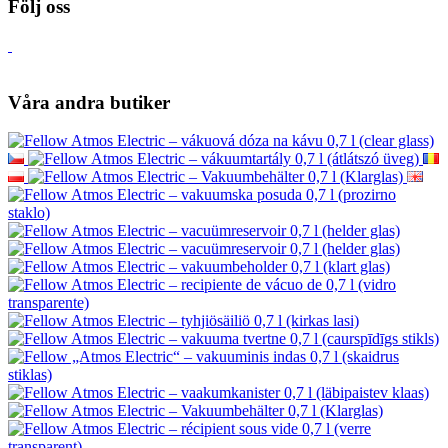
Kundservice
Kontakta oss
Bra klagomål
Återträde från kontraktet
Personuppgiftsskydd
Nyhetsbrev – personuppgiftsskydd
Sidkarta
Tillverkare
Recensioner
Presentkort
Kampanjer
Handledningar
Följ oss
Våra andra butiker