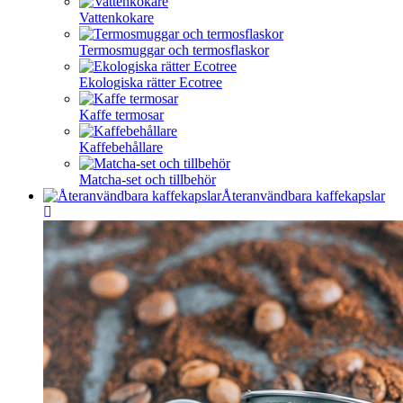
Vattenkokare
Termosmuggar och termosflaskor
Ekologiska rätter Ecotree
Kaffe termosar
Kaffebehållare
Matcha-set och tillbehör
Återanvändbara kaffekapslar