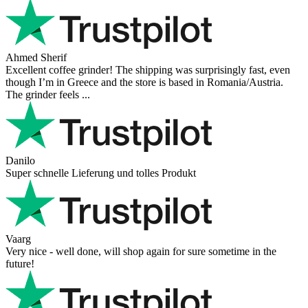
Richard Möckel
Super Support! Bestellvorgang hat super funktioniert. Ich einen
Feuer bei der Bestellung gemacht, welcher sofort korrigiert wurde.
Der Support ist w ...
Hanna
Def recommend! Even with the trust pilot results, I'm always a bit
scared ordering from websites I did not hear of before, but this one
is 100% solid ...
Ahmed Sherif
Excellent coffee grinder! The shipping was surprisingly fast, even
though I’m in Greece and the store is based in Romania/Austria.
The grinder feels ...