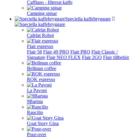
Cafflano - filtrerat kaffe
Camping spisar
Speciella kaffebryggare
Cafelat Robot
Flair espresso
Flair 58
Flair 49 PRO
Flair PRO
Flair Classic /
Signature
Flair NEO FLEX
Flair 2GO
Flair tillbehör
Bellman coffee
ROK espresso
La Pavoni
9Barista
Rancilio
Goat Story Gina
Pour-over