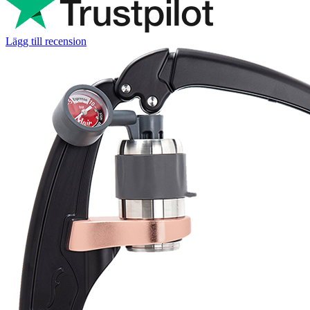
Martynas Sagaitis
Great product. Game changer.
Will
I absolutely love 4barista. I love the message they wrote on the
delivery box. I love that they compiled a list of resources for me to
utilize for lea ...
Lägg till recension