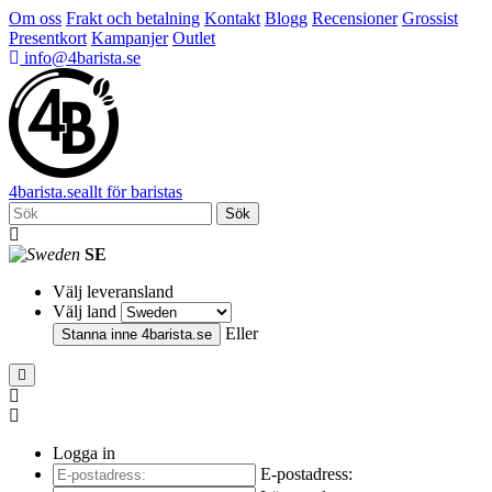
Om oss
Frakt och betalning
Kontakt
Blogg
Recensioner
Grossist
Presentkort
Kampanjer
Outlet
info@4barista.se
4
barista
.se
allt för baristas
Sök
SE
Välj leveransland
Välj land
Eller
Stanna inne
4barista.se
Logga in
E-postadress: