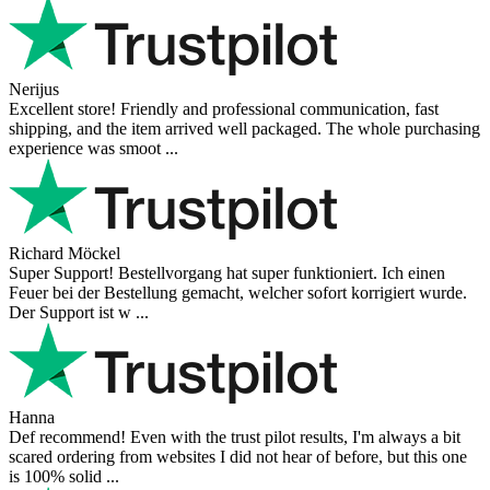
Reviews 79
• Excellent
4.9
more reviews
Andres
I bought a cafelat robot, the delivery was really fast and the products
were in great conditions. I will be buying again. The shipping to
Switzerland ...
Mihaylovich
perfect all product,company,delivery, thanks recomended
Nerijus
Excellent store! Friendly and professional communication, fast
shipping, and the item arrived well packaged. The whole purchasing
experience was smoot ...