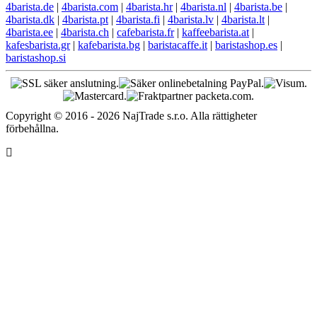
Engelsk support
EN: +421 944 750 100 (8:00-12:00)
info@4barista.se
Returadress
Packeta.de
98983370 - 4barista.se
Schloßplatz 2
086 48 Bad Brambach
Germany
4barista.sk
|
4barista.cz
|
4barista.hu
|
4barista.ro
|
4barista.pl
|
4barista.de
|
4barista.com
|
4barista.hr
|
4barista.nl
|
4barista.be
|
4barista.dk
|
4barista.pt
|
4barista.fi
|
4barista.lv
|
4barista.lt
|
4barista.ee
|
4barista.ch
|
cafebarista.fr
|
kaffeebarista.at
|
kafesbarista.gr
|
kafebarista.bg
|
baristacaffe.it
|
baristashop.es
|
baristashop.si