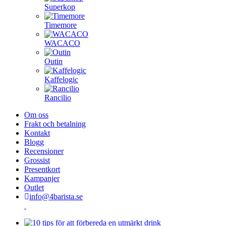
Superkop
Timemore
WACACO
Outin
Kaffelogic
Rancilio
Om oss
Frakt och betalning
Kontakt
Blogg
Recensioner
Grossist
Presentkort
Kampanjer
Outlet
info@4barista.se