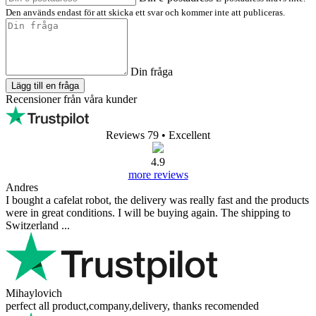
diskussionsforumet nedan. Vi svarar gärna på den.
1 089,00 kr
Exkl moms: 871,00 kr
Visa produkt
Köp
I lager
leverans på 14.8.
(
leveransalternativ
)
FAQ (Fellow Atmos Electric –
vakuumbehållare 0,7 l (klarglas))
Det finns inga frågor tillgängliga.
Lägg till en fråga
Ditt namn:
Din e-postadress
E-postadress krävs inte.
Den används endast för att skicka ett svar och kommer inte att publiceras.
Din fråga
Lägg till en fråga
Recensioner från våra kunder