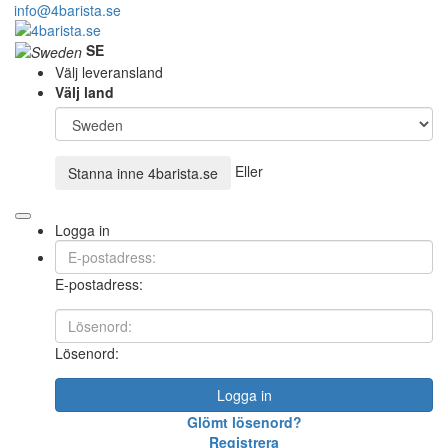
info@4barista.se
SE
Välj leveransland
Välj land
Eller
Stanna inne
4barista.se
Logga in
E-postadress:
Lösenord:
Logga in
Glömt lösenord?
Registrera