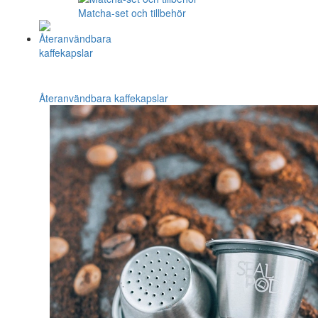
Matcha-set och tillbehör
Återanvändbara kaffekapslar