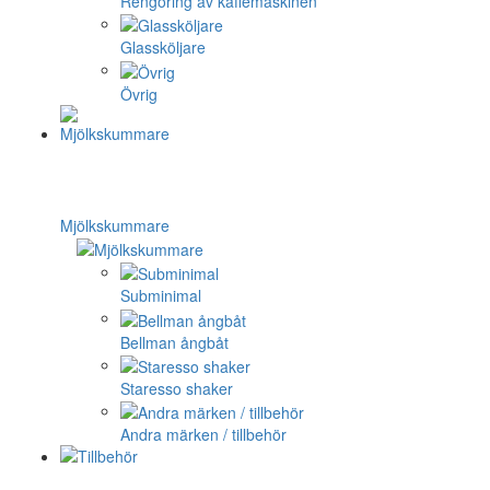
Rengöring av kaffemaskinen
Glassköljare
Övrig
Mjölkskummare
Subminimal
Bellman ångbåt
Staresso shaker
Andra märken / tillbehör