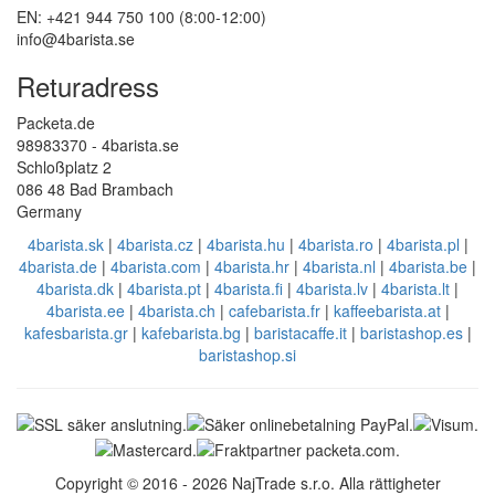
EN: +421 944 750 100 (8:00-12:00)
info@4barista.se
Returadress
Packeta.de
98983370 - 4barista.se
Schloßplatz 2
086 48 Bad Brambach
Germany
4barista.sk
|
4barista.cz
|
4barista.hu
|
4barista.ro
|
4barista.pl
|
4barista.de
|
4barista.com
|
4barista.hr
|
4barista.nl
|
4barista.be
|
4barista.dk
|
4barista.pt
|
4barista.fi
|
4barista.lv
|
4barista.lt
|
4barista.ee
|
4barista.ch
|
cafebarista.fr
|
kaffeebarista.at
|
kafesbarista.gr
|
kafebarista.bg
|
baristacaffe.it
|
baristashop.es
|
baristashop.si
Copyright © 2016 - 2026 NajTrade s.r.o. Alla rättigheter