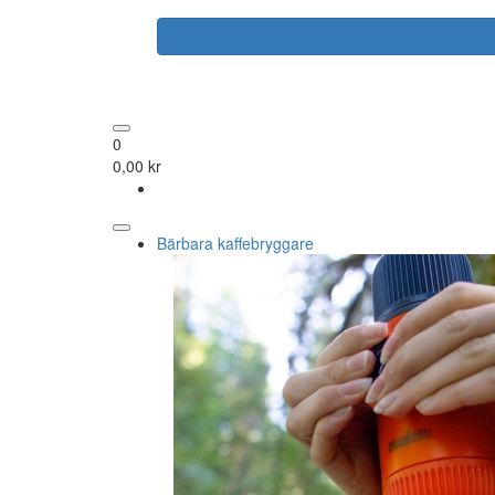
0
0,00 kr
Bärbara kaffebryggare