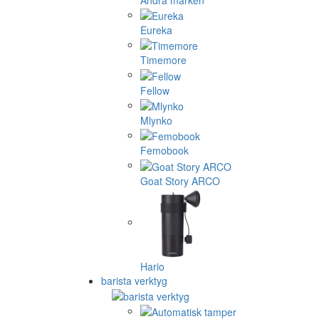
Eureka
Timemore
Fellow
Mlynko
Femobook
Goat Story ARCO
Hario
barista verktyg