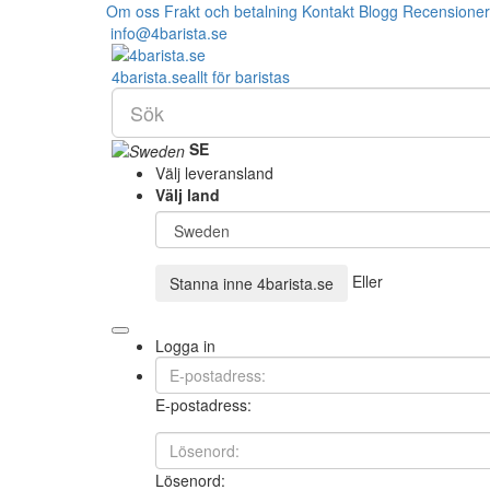
Om oss
Frakt och betalning
Kontakt
Blogg
Recensioner
info@4barista.se
4
barista
.se
allt för baristas
SE
Välj leveransland
Välj land
Eller
Stanna inne
4barista.se
Logga in
E-postadress:
Lösenord: