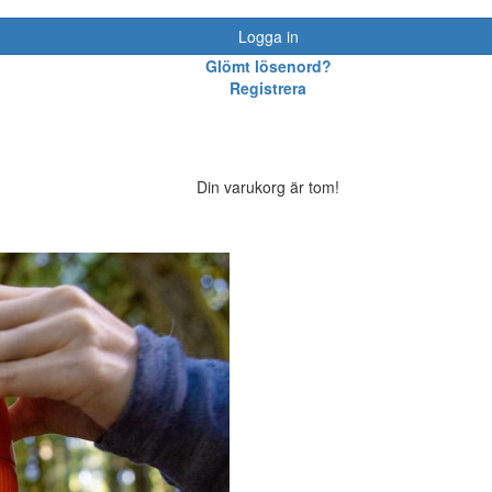
Logga in
Glömt lösenord?
Registrera
Din varukorg är tom!