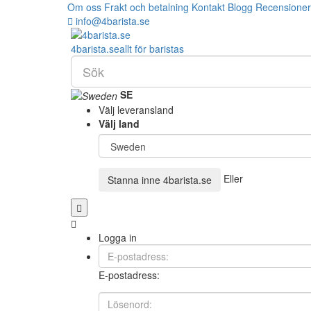
Om oss
Frakt och betalning
Kontakt
Blogg
Recensioner
info@4barista.se
4
barista
.se
allt för baristas
SE
Välj leveransland
Välj land
Eller
Stanna inne
4barista.se
Logga in
E-postadress: