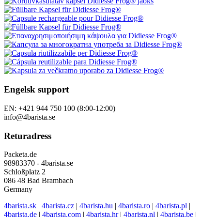
Engelsk support
EN: +421 944 750 100 (8:00-12:00)
info@4barista.se
Returadress
Packeta.de
98983370 - 4barista.se
Schloßplatz 2
086 48 Bad Brambach
Germany
4barista.sk
|
4barista.cz
|
4barista.hu
|
4barista.ro
|
4barista.pl
|
4barista.de
|
4barista.com
|
4barista.hr
|
4barista.nl
|
4barista.be
|