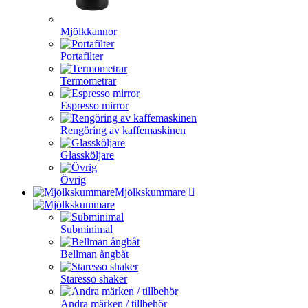
Mjölkkannor
Portafilter
Termometrar
Espresso mirror
Rengöring av kaffemaskinen
Glassköljare
Övrig
Mjölkskummare
Subminimal
Bellman ångbåt
Staresso shaker
Andra märken / tillbehör