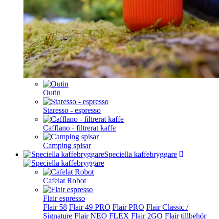
Outin
Staresso - espresso
Cafflano - filtrerat kaffe
Camping spisar
Speciella kaffebryggare
Cafelat Robot
Flair espresso
Flair 58
Flair 49 PRO
Flair PRO
Flair Classic /
Signature
Flair NEO FLEX
Flair 2GO
Flair tillbehör