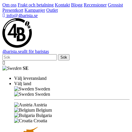
Om oss
Frakt och betalning
Kontakt
Blogg
Recensioner
Grossist
Presentkort
Kampanjer
Outlet
info@4barista.se
4
barista
.se
allt för baristas
Sök
SE
Välj leveransland
Välj land
Sweden
Sweden
Austria
Belgium
Bulgaria
Croatia