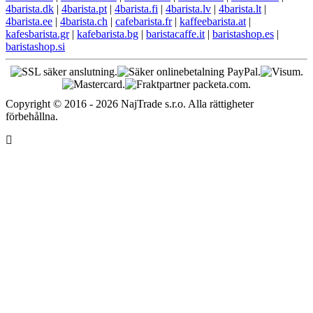
4barista.dk
|
4barista.pt
|
4barista.fi
|
4barista.lv
|
4barista.lt
|
4barista.ee
|
4barista.ch
|
cafebarista.fr
|
kaffeebarista.at
|
kafesbarista.gr
|
kafebarista.bg
|
baristacaffe.it
|
baristashop.es
|
baristashop.si
Copyright © 2016 - 2026 NajTrade s.r.o. Alla rättigheter
förbehållna.